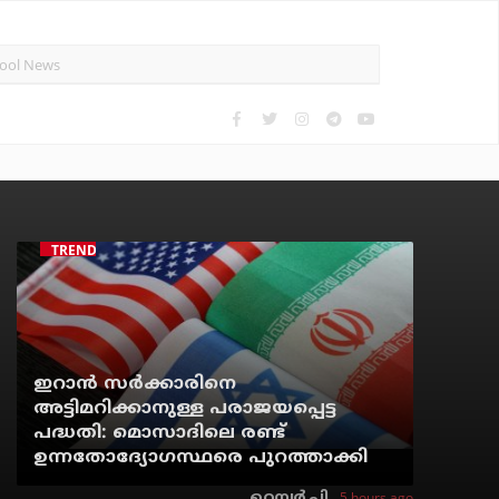
TRENDING
ഇറാന്‍ സര്‍ക്കാരിനെ
അട്ടിമറിക്കാനുള്ള പരാജയപ്പെട്ട
പദ്ധതി: മൊസാദിലെ രണ്ട്
ഉന്നതോദ്യോഗസ്ഥരെ പുറത്താക്കി
5 hours ago
റെന്വര്‍ പി