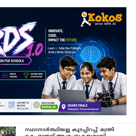
സ്ഥാനാർത്ഥിയല്ല കൂടപ്പിറപ്പ്; മന്ത്രി