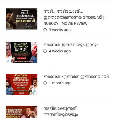
അടി... അടിയോടടി...
ഇതൊരൊന്നൊന്നര നോബഡി | I
NOBODY | MOVIE REVIEW
3 weeks ago
ബംഗാള്‍ ഇന്നലെയും ഇന്നും
4 weeks ago
ബം​ഗാൾ എങ്ങനെ ഇങ്ങനെയായി
1 month ago
നടപ്പിലാക്കുന്നത്
അദാനിയുടെയും