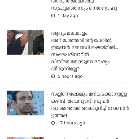
തന്റെ ആത്മാര്‍ത്ഥ
സുഹൃത്തെന്നും നെതന്യാഹു
1 day ago
ആദ്യം മലയാളം
അറിയാത്തതിന്റെ പേരില്‍,
ഇപ്പോള്‍ ബോഡി ഷെയ്മിങ്...
സംഘപരിവാറിന്
വിസ്മയയോടുള്ള ദേഷ്യം
തീരുന്നില്ലേ?
6 hours ago
സച്ചിനെപ്പോലും മറികടക്കാനുള്ള
കഴിവ് അവനുണ്ട്; സൂപ്പര്‍
താരത്തെരത്തെക്കുറിച്ച് റോബിന്‍
ഉത്തപ്പ
17 hours ago