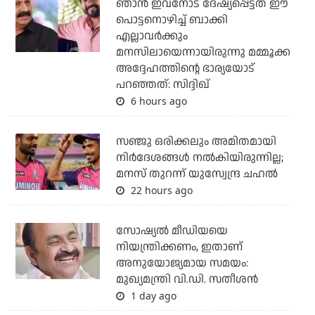
ഞാന്‍ ഇവനോട് ദേഷ്യപ്പെട്ടത് ഈ
പൊട്ടനൊഴിച്ച് ബാക്കി
എല്ലാവര്‍ക്കും
മനസിലായെന്നായിരുന്നു മമ്മൂക്ക
അദ്ദേഹത്തിന്റെ ഭാര്യയോട്
പറഞ്ഞത്: സിദ്ദിഖ്
6 hours ago
സഞ്ജു ഒരിക്കലും അമിതമായി
നിര്‍ദേശങ്ങള്‍ നല്‍കിയിരുന്നില്ല;
മനസ് തുറന്ന് യുസ്വേന്ദ്ര ചഹല്‍
22 hours ago
സോഷ്യല്‍ മീഡിയയെ
നിയന്ത്രിക്കണം, ഇതാണ്
അനുയോജ്യമായ സമയം:
മുഖ്യമന്ത്രി വി.ഡി. സതീശന്‍
1 day ago