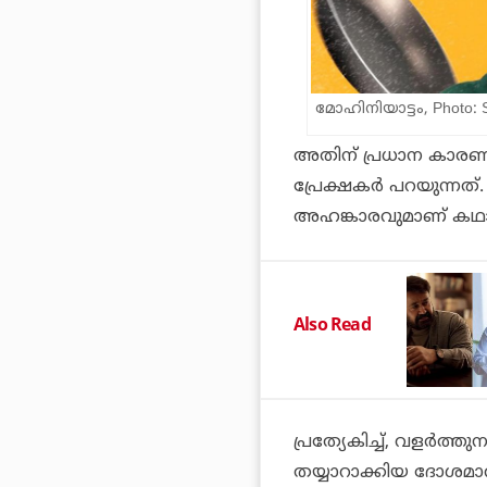
മോഹിനിയാട്ടം, Photo: S
അതിന് പ്രധാന കാരണം
പ്രേക്ഷകർ പറയുന്നത്.
അഹങ്കാരവുമാണ് കഥാപ
Also Read
പ്രത്യേകിച്ച്, വളർത്
തയ്യാറാക്കിയ ദോശമാവ