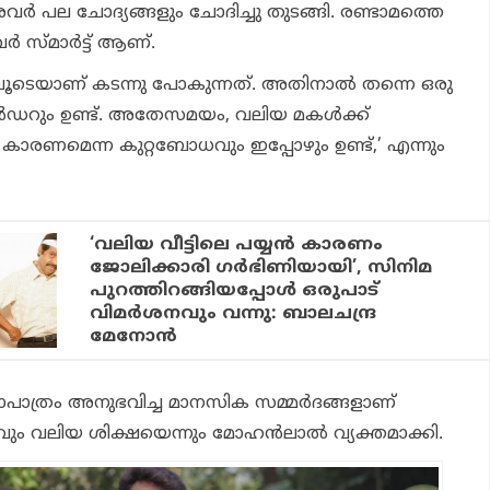
വർ പല ചോദ്യങ്ങളും ചോദിച്ചു തുടങ്ങി. രണ്ടാമത്തെ
വർ സ്മാർട്ട് ആണ്.
ിലൂടെയാണ് കടന്നു പോകുന്നത്. അതിനാൽ തന്നെ ഒരു
ർഡറും ഉണ്ട്. അതേസമയം, വലിയ മകൾക്ക്
 കാരണമെന്ന കുറ്റബോധവും ഇപ്പോഴും ഉണ്ട്,’ എന്നും
‘വലിയ വീട്ടിലെ പയ്യൻ കാരണം
ജോലിക്കാരി ഗർഭിണിയായി’, സിനിമ
പുറത്തിറങ്ങിയപ്പോൾ ഒരുപാട്
വിമർശനവും വന്നു: ബാലചന്ദ്ര
മേനോൻ
ഥാപാത്രം അനുഭവിച്ച മാനസിക സമ്മർദങ്ങളാണ്
റവും വലിയ ശിക്ഷയെന്നും മോഹൻലാൽ വ്യക്തമാക്കി.