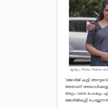
ദൃശ്യം, Photo: Esther an
‘ജോർജ് കുട്ടി അനുഭവ
അതാണ് അയാൾക്കുള്ള ശ
അറ്റം വരെ പോകും എ
ജോർജ്‌കുട്ടി ചെയ്യുന്നത