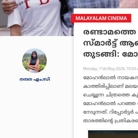
MALAYALAM CINEMA
രണ്ടാമത്തെ
സ്മാർട്ട് ആ
തുടങ്ങി:
Monday, 11th May 2026, 10:54
മോഹൻലാൽ നായകനാകുന്
നന്ദന എം.സി
കാത്തിരിപ്പിലാണ് മ
ചെയ്യുന്ന ചിത്രത്തെ കു
മോഹൻലാൽ പറഞ്ഞ വാ
നേടുന്നത്. റിപ്പോർട്
താരത്തിന്റെ പ്രതികര