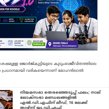
ട ശേഷമുള്ള ജോർജ്‌കുട്ടിയുടെ കുടുംബജീവിതത്തിലെ
ം 3ൽ പ്രധാനമായി വരികയെന്നാണ് മോഹൻലാൽ
നിയമസഭാ തെരഞ്ഞെടുപ്പ് ഫലം; നാല്
ലോക്സഭാ മണ്ഡലങ്ങളിൽ
എൽ.ഡി.എഫിന് ലീഡ്, 16 ലേക്ക്
താഴ്ന്ന് യു.ഡി.എഫ്