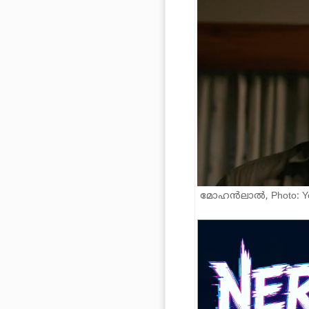
മോഹൻലാൽ, Photo: You