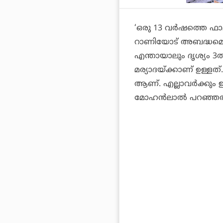
‘ഒരു 13 വർഷത്തെ ഫാമി
റാണിയോട് അബദ്ധമൊന്ന
എന്തായാലും ദൃശ്യം 3ൽ റ
മര്യാദയ്ക്കാണ് ഉള്ളത്
ആണ്. എല്ലാവർക്കും ഉള
മോഹൻലാൽ പറഞ്ഞത