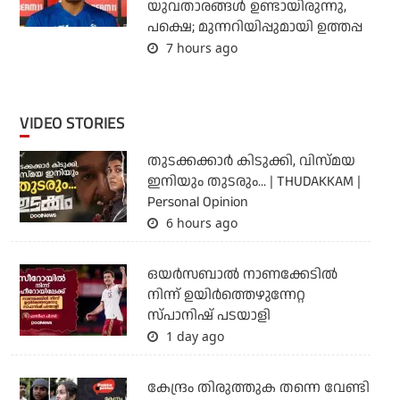
യുവതാരങ്ങള്‍ ഉണ്ടായിരുന്നു,
പക്ഷെ; മുന്നറിയിപ്പുമായി ഉത്തപ്പ
7 hours ago
VIDEO STORIES
തുടക്കക്കാര്‍ കിടുക്കി, വിസ്മയ
ഇനിയും തുടരും... | THUDAKKAM |
Personal Opinion
6 hours ago
ഒയര്‍സബാൽ നാണക്കേടിൽ
നിന്ന് ഉയിർത്തെഴുന്നേറ്റ
സ്പാനിഷ് പടയാളി
1 day ago
കേന്ദ്രം തിരുത്തുക തന്നെ വേണ്ടി