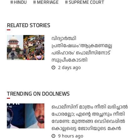
HINDU
MERRIAGE
SUPREME COURT
RELATED STORIES
വിദ്യാര്‍ത്ഥി
പ്രതിഷേധം:'ആക്രമണമല്ല
പരിഹാരം' പൊലീസിനോട്
സുപ്രീംകോടതി
2 days ago
TRENDING ON DOOLNEWS
പൊലീസിന് മാത്രം നീതി ലഭിച്ചാല്‍
പോരല്ലോ; എന്റെ അച്ഛനും നീതി
വേണ്ടേ: മുത്തങ്ങ വെടിവെപ്പില്‍
കൊല്ലപ്പെട്ട ജോഗിയുടെ മകന്‍
9 hours ago