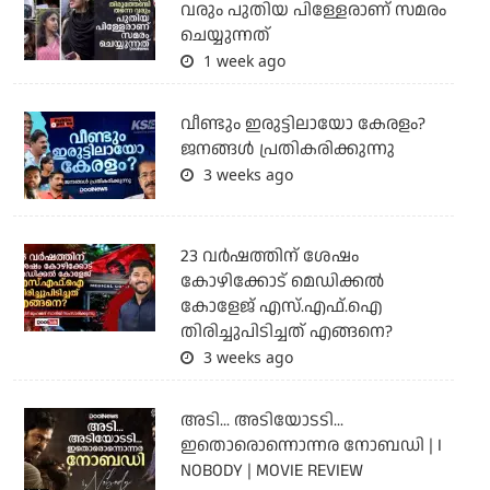
വരും പുതിയ പിള്ളേരാണ് സമരം
ചെയ്യുന്നത്
1 week ago
വീണ്ടും ഇരുട്ടിലായോ കേരളം?
ജനങ്ങൾ പ്രതികരിക്കുന്നു
3 weeks ago
23 വർഷത്തിന് ശേഷം
കോഴിക്കോട് മെഡിക്കൽ
കോളേജ് എസ്.എഫ്.ഐ
തിരിച്ചുപിടിച്ചത് എങ്ങനെ?
3 weeks ago
അടി... അടിയോടടി...
ഇതൊരൊന്നൊന്നര നോബഡി | I
NOBODY | MOVIE REVIEW