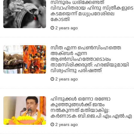
സിന്ദൂരം ധരിക്കേണ്ടത്
വിവാഹിതരായ ഹിന്ദു സ്ത്രീകളുടെ
കടമയെന്ന് മധ്യപ്രദേശിലെ
കോടതി
2 years ago
സീത എന്ന പെണ്‍സിംഹത്തെ
അക്ബര്‍ എന്ന
ആണ്‍സിംഹത്തോടൊപ്പം
താമസിപ്പിക്കരുത്: ഹരജിയുമായി
വിശ്വഹിന്ദു പരിഷത്ത്
2 years ago
ഹിന്ദുക്കൾ ഒന്നോ രണ്ടോ
കുഞ്ഞുങ്ങൾക്ക് ജന്മം
നൽകുന്നത് മതിയാകില്ല:
കർണാടക ബി.ജെ.പി എം.എൽ.എ
2 years ago