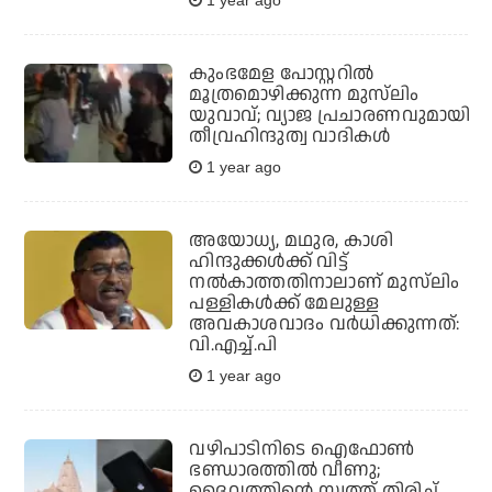
1 year ago
കുംഭമേള പോസ്റ്ററിൽ
മൂത്രമൊഴിക്കുന്ന മുസ്‌ലിം
യുവാവ്; വ്യാജ പ്രചാരണവുമായി
തീവ്രഹിന്ദുത്വ വാദികൾ
1 year ago
അയോധ്യ, മഥുര, കാശി
ഹിന്ദുക്കൾക്ക് വിട്ട്
നൽകാത്തതിനാലാണ് മുസ്‌ലിം
പള്ളികൾക്ക് മേലുള്ള
അവകാശവാദം വർധിക്കുന്നത്:
വി.എച്ച്.പി
1 year ago
വഴിപാടിനിടെ ഐഫോണ്‍
ഭണ്ഡാരത്തില്‍ വീണു;
ദൈവത്തിന്റെ സ്വത്ത് തിരിച്ച്