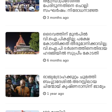
ആന്ധ്രാപ്രദേശില്‍
പേരിടുന്നതിനെ ചൊല്ലി
സംഘര്‍ഷം: നിരോധനാജ്ഞ
3 months ago
ദൈവത്തിന് മുന്‍പില്‍
വി.ഐ.പികളില്ല; പക്ഷേ
കോടതിക്കത് തീരുമാനിക്കാവില്ല;
വി.ഐ.പി ദര്‍ശനത്തിനെതിരായ
ഹരജിയില്‍ സുപ്രീം കോടതി
6 months ago
രാജ്യദ്രോഹക്കുറ്റം ചുമത്തി
ബംഗ്ലാദേശില്‍ അറസ്റ്റിലായ
ചിന്മോയ് കൃഷ്ണദാസിന് ജാമ്യം
1 year ago