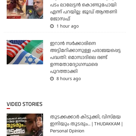
പടം ലാലേട്ടൻ കൊണ്ടുപോയി
എന്ന് പറയില്ല: ജൂഡ് ആന്തണി
ജോസഫ്
1 hour ago
ഇറാന്‍ സര്‍ക്കാരിനെ
അട്ടിമറിക്കാനുള്ള പരാജയപ്പെട്ട
പദ്ധതി: മൊസാദിലെ രണ്ട്
ഉന്നതോദ്യോഗസ്ഥരെ
പുറത്താക്കി
8 hours ago
VIDEO STORIES
തുടക്കക്കാര്‍ കിടുക്കി, വിസ്മയ
ഇനിയും തുടരും... | THUDAKKAM |
Personal Opinion