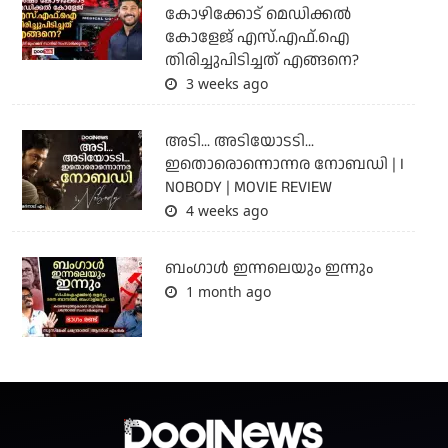
കോഴിക്കോട് മെഡിക്കൽ
കോളേജ് എസ്.എഫ്.ഐ
തിരിച്ചുപിടിച്ചത് എങ്ങനെ?
3 weeks ago
അടി... അടിയോടടി...
ഇതൊരൊന്നൊന്നര നോബഡി | I
NOBODY | MOVIE REVIEW
4 weeks ago
ബംഗാള്‍ ഇന്നലെയും ഇന്നും
1 month ago