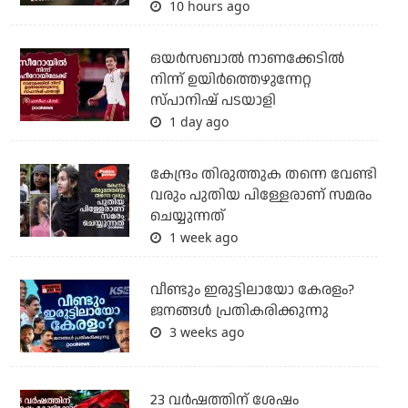
10 hours ago
ഒയര്‍സബാൽ നാണക്കേടിൽ
നിന്ന് ഉയിർത്തെഴുന്നേറ്റ
സ്പാനിഷ് പടയാളി
1 day ago
കേന്ദ്രം തിരുത്തുക തന്നെ വേണ്ടി
വരും പുതിയ പിള്ളേരാണ് സമരം
ചെയ്യുന്നത്
1 week ago
വീണ്ടും ഇരുട്ടിലായോ കേരളം?
ജനങ്ങൾ പ്രതികരിക്കുന്നു
3 weeks ago
23 വർഷത്തിന് ശേഷം