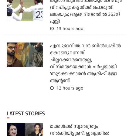
കുല്‍ദീപും ജഡേജയും മാനവും
വിറപ്പിച്ചു; കട്ടയ്ക്ക് പൊരുതി
ലങ്കയും; ആദ്യ ദിനത്തില്‍ 363ന്
എട്ട്!
13 hours ago
എമ്പുരാനില്‍ വന്‍ ബില്‍ഡപ്പില്‍
കൊണ്ടുവന്നത്
ചില്ലറക്കാരനെയല്ല,
വിസ്മയയെക്കാള്‍ ചര്‍ച്ചയായി
'തുടക്ക'ക്കാരന്‍ ആശിഷ് ജോ
ആന്റണി
12 hours ago
LATEST STORIES
മക്കൾക്ക് സ്വാതന്ത്ര്യം
നൽകിയിട്ടുണ്ട്, ഇല്ലെങ്കിൽ