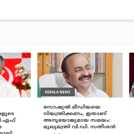
KERALA NEWS
സോഷ്യല്‍ മീഡിയയെ
ങളുടെ
നിയന്ത്രിക്കണം, ഇതാണ്
ി.എഫ്
അനുയോജ്യമായ സമയം:
െ
മുഖ്യമന്ത്രി വി.ഡി. സതീശന്‍
മായി