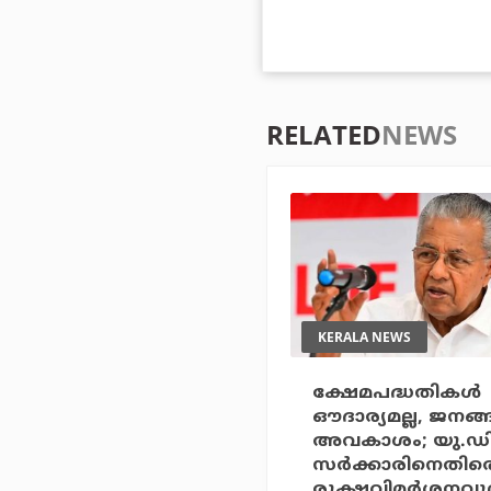
RELATED
NEWS
KERALA NEWS
ക്ഷേമപദ്ധതികള്‍
ഔദാര്യമല്ല, ജനങ്
അവകാശം; യു.ഡ
സര്‍ക്കാരിനെതിര
രൂക്ഷവിമര്‍ശനവു