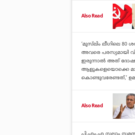
Also Read
‘മുസ്‌ലിം ലീഗിലെ 80
അവരെ പരസ്യമായി വിമര്‍
ഇരുന്നാല്‍ അത് ദോഷം
ആളുകളെയൊക്കെ മാറ്റി
കൊണ്ടുവരേണ്ടത്,’ ഉ
Also Read
പി.എം.എ സലാം സമസ്തയ