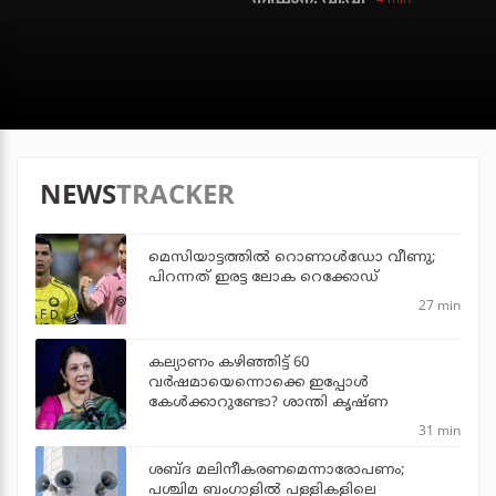
NEWS
TRACKER
മെസിയാട്ടത്തില്‍ റൊണാള്‍ഡോ വീണു;
പിറന്നത് ഇരട്ട ലോക റെക്കോഡ്
27 min
കല്യാണം കഴിഞ്ഞിട്ട് 60
വർഷമായെന്നൊക്കെ ഇപ്പോൾ
കേൾക്കാറുണ്ടോ? ശാന്തി കൃഷ്ണ
31 min
ശബ്ദ മലിനീകരണമെന്നാരോപണം;
പശ്ചിമ ബംഗാളില്‍ പള്ളികളിലെ