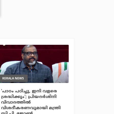
KERALA NEWS
'പാഠം പഠിച്ചു, ഇനി വളരെ
ശ്രദ്ധിക്കും'; പ്രിയദര്‍ശിനി
വിവാദത്തില്‍
വിശദീകരണവുമായി മന്ത്രി
സി.പി. ജോണ്‍