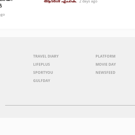
2 days ago
ആദർശ് എം.കെ.
‍
ago
TRAVEL DIARY
PLATFORM
LIFEPLUS
MOVIE DAY
SPORTYOU
NEWSFEED
GULFDAY