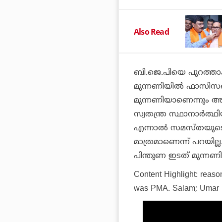
Also Read
ബി.ജെ.പിയെ പുറത്താക്ക
മുന്നണിയില്‍ ഫാസിസത
മുന്നണിയാണെന്നും അ
സ്വതന്ത്ര സ്ഥാനാര്
എന്നാല്‍ സമസ്തയുടെ വോ
മാത്രമാണെന്ന് പറയി
പിന്തുണ ഇടത് മുന്നണിക്
Content Highlight: reas
was PMA. Salam; Umar 