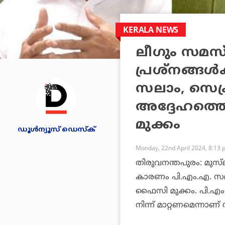
KERALA NEWS
ലീഗും സമസ്
പ്രശ്‌നങ്ങള
സലാം, സെക്രട
അദ്ദേഹത്തെ
മുക്കം
ഡൂള്‍ന്യൂസ് ഡെസ്‌ക്
Monday, 22nd April 2024, 8:13
തിരുവനന്തപുരം: മുസ്‌ല
കാരണം പി.എം.എ. സ
ഫൈസി മുക്കം. പി.എം.
നിന്ന് മാറ്റണമെന്നാ