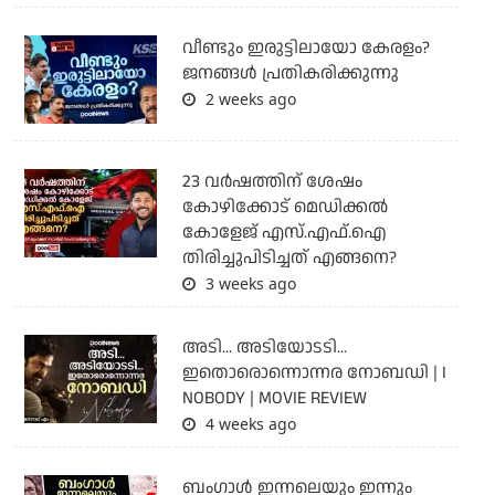
വീണ്ടും ഇരുട്ടിലായോ കേരളം?
ജനങ്ങൾ പ്രതികരിക്കുന്നു
2 weeks ago
23 വർഷത്തിന് ശേഷം
കോഴിക്കോട് മെഡിക്കൽ
കോളേജ് എസ്.എഫ്.ഐ
തിരിച്ചുപിടിച്ചത് എങ്ങനെ?
3 weeks ago
അടി... അടിയോടടി...
ഇതൊരൊന്നൊന്നര നോബഡി | I
NOBODY | MOVIE REVIEW
4 weeks ago
ബംഗാള്‍ ഇന്നലെയും ഇന്നും