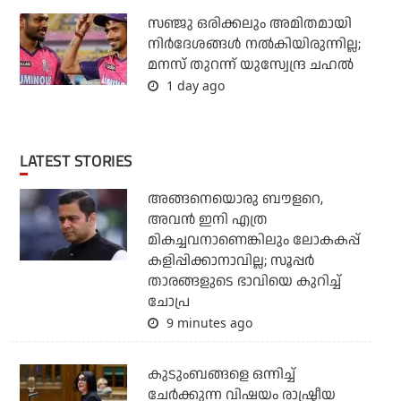
സഞ്ജു ഒരിക്കലും അമിതമായി
നിര്‍ദേശങ്ങള്‍ നല്‍കിയിരുന്നില്ല;
മനസ് തുറന്ന് യുസ്വേന്ദ്ര ചഹല്‍
1 day ago
LATEST STORIES
അങ്ങനെയൊരു ബൗളറെ,
അവന്‍ ഇനി എത്ര
മികച്ചവനാണെങ്കിലും ലോകകപ്പ്
കളിപ്പിക്കാനാവില്ല; സൂപ്പര്‍
താരങ്ങളുടെ ഭാവിയെ കുറിച്ച്
ചോപ്ര
9 minutes ago
കുടുംബങ്ങളെ ഒന്നിച്ച്
ചേര്‍ക്കുന്ന വിഷയം രാഷ്ട്രീയ