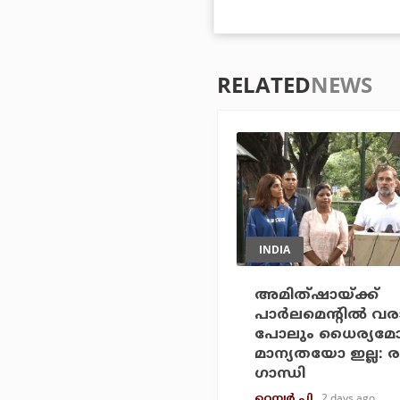
RELATED
NEWS
INDIA
അമിത്ഷായ്ക്ക്
പാര്‍ലമെന്റില്‍ വര
പോലും ധൈര്യമ
മാന്യതയോ ഇല്ല: ര
ഗാന്ധി
2 days ago
റെന്വര്‍ പി