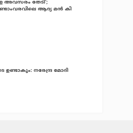
്ള അവസരം തേടി';
ണ്ടാംവരവിലെ ആദ്യ മന്‍ കി
 ഉണ്ടാകും: നരേന്ദ്ര മോദി