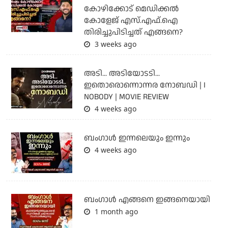
കോഴിക്കോട് മെഡിക്കൽ
കോളേജ് എസ്.എഫ്.ഐ
തിരിച്ചുപിടിച്ചത് എങ്ങനെ?
3 weeks ago
അടി... അടിയോടടി...
ഇതൊരൊന്നൊന്നര നോബഡി | I
NOBODY | MOVIE REVIEW
4 weeks ago
ബംഗാള്‍ ഇന്നലെയും ഇന്നും
4 weeks ago
ബം​ഗാൾ എങ്ങനെ ഇങ്ങനെയായി
1 month ago