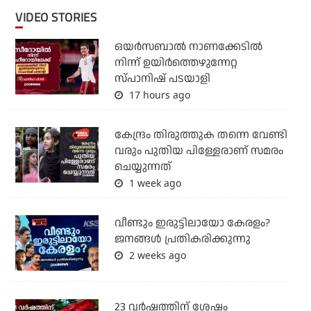
VIDEO STORIES
ഒയര്‍സബാൽ നാണക്കേടിൽ
നിന്ന് ഉയിർത്തെഴുന്നേറ്റ
സ്പാനിഷ് പടയാളി
17 hours ago
കേന്ദ്രം തിരുത്തുക തന്നെ വേണ്ടി
വരും പുതിയ പിള്ളേരാണ് സമരം
ചെയ്യുന്നത്
1 week ago
വീണ്ടും ഇരുട്ടിലായോ കേരളം?
ജനങ്ങൾ പ്രതികരിക്കുന്നു
2 weeks ago
23 വർഷത്തിന് ശേഷം