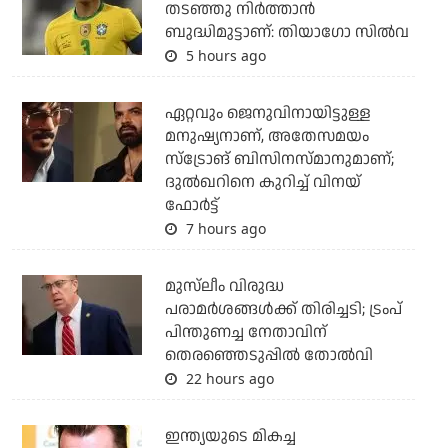
തടഞ്ഞു നിര്‍ത്താന്‍
ബുദ്ധിമുട്ടാണ്: തിയാഗോ സില്‍വ
5 hours ago
ഏറ്റവും ജെനുവിനായിട്ടുള്ള
മനുഷ്യനാണ്, അതേസമയം
സ്‌ട്രോങ് ബിസിനസ്മാനുമാണ്;
ദുല്‍ഖറിനെ കുറിച്ച് വിനയ്
ഫോര്‍ട്ട്
7 hours ago
മുസ്‌ലീം വിരുദ്ധ
പരാമര്‍ശങ്ങള്‍ക്ക് തിരിച്ചടി; ട്രംപ്
പിന്തുണച്ച നേതാവിന്
തെരഞ്ഞെടുപ്പില്‍ തോല്‍വി
22 hours ago
ഇന്ത്യയുടെ മികച്ച