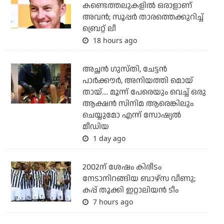
കണ്ടെത്തലുകളില്‍ ഒരാളാണ്
അവന്‍; സൂപ്പര്‍ താരത്തെക്കുറിച്ച്
ബ്രെറ്റ് ലീ
18 hours ago
അച്ഛന്‍ ഗുസ്തി, ചേട്ടന്‍
പാര്‍ക്കൗര്‍, അനിയത്തി മൊയ്
തായ്.... മൂന്ന് പേരെയും വെച്ച് ഒരു
ആക്ഷന്‍ സിനിമ ആരെങ്കിലും
ചെയ്യുമോ എന്ന് സോഷ്യല്‍
മീഡിയ
1 day ago
2002ന് ശേഷം കിരീടം
നേടാനിറങ്ങിയ ബാഴ്സ വീണു;
കപ്പ് തൂക്കി ഇറ്റാലിയൻ ടീം
7 hours ago