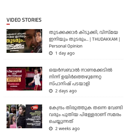
VIDEO STORIES
തുടക്കക്കാര്‍ കിടുക്കി, വിസ്മയ
ഇനിയും തുടരും... | THUDAKKAM |
Personal Opinion
1 day ago
ഒയര്‍സബാൽ നാണക്കേടിൽ
നിന്ന് ഉയിർത്തെഴുന്നേറ്റ
സ്പാനിഷ് പടയാളി
2 days ago
കേന്ദ്രം തിരുത്തുക തന്നെ വേണ്ടി
വരും പുതിയ പിള്ളേരാണ് സമരം
ചെയ്യുന്നത്
2 weeks ago