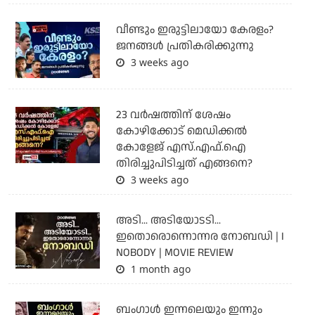
വീണ്ടും ഇരുട്ടിലായോ കേരളം?
ജനങ്ങൾ പ്രതികരിക്കുന്നു
3 weeks ago
23 വർഷത്തിന് ശേഷം
കോഴിക്കോട് മെഡിക്കൽ
കോളേജ് എസ്.എഫ്.ഐ
തിരിച്ചുപിടിച്ചത് എങ്ങനെ?
3 weeks ago
അടി... അടിയോടടി...
ഇതൊരൊന്നൊന്നര നോബഡി | I
NOBODY | MOVIE REVIEW
1 month ago
ബംഗാള്‍ ഇന്നലെയും ഇന്നും