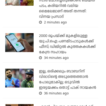
സാര്‍ ചോദിച്ചതുകൊണ്ട് ചെയ്ത
പടം, കരിയറില്‍ വലിയ
മൈലേജാണ് അത് തന്നത്:
വിനയ പ്രസാദ്
2 minutes ago
2000 രൂപയ്ക്ക് മുകളിലുള്ള
യു.പി.ഐ പണമിടപാടുകള്‍ക്ക്
ഫീസ്; ഡിജിറ്റല്‍ കുത്തകകള്‍ക്ക്
കേന്ദ്ര സഹായം
34 minutes ago
ഇല്ല, ഒരിക്കലും ബാബറിന്
വിരാടിന്റെ അടുത്തെത്താന്‍
പോലുമാകില്ല; ഒടുവില്‍
ഇരട്ടയക്കം തൊട്ട് പാക് നായകന്‍
36 minutes ago