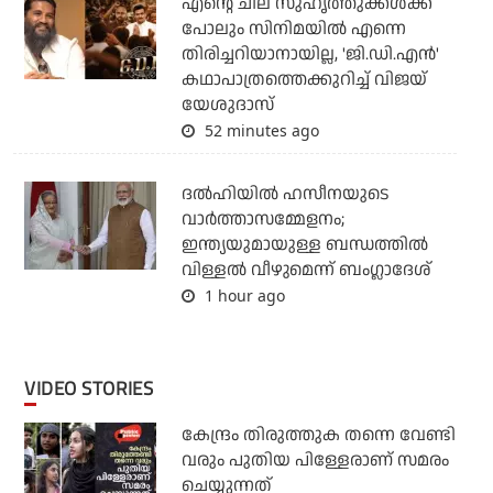
എന്റെ ചില സുഹൃത്തുക്കൾക്ക്
പോലും സിനിമയിൽ എന്നെ
തിരിച്ചറിയാനായില്ല, 'ജി.ഡി.എൻ'
കഥാപാത്രത്തെക്കുറിച്ച് വിജയ്
യേശുദാസ്
52 minutes ago
ദല്‍ഹിയില്‍ ഹസീനയുടെ
വാര്‍ത്താസമ്മേളനം;
ഇന്ത്യയുമായുള്ള ബന്ധത്തില്‍
വിള്ളല്‍ വീഴുമെന്ന് ബംഗ്ലാദേശ്
1 hour ago
VIDEO STORIES
കേന്ദ്രം തിരുത്തുക തന്നെ വേണ്ടി
വരും പുതിയ പിള്ളേരാണ് സമരം
ചെയ്യുന്നത്