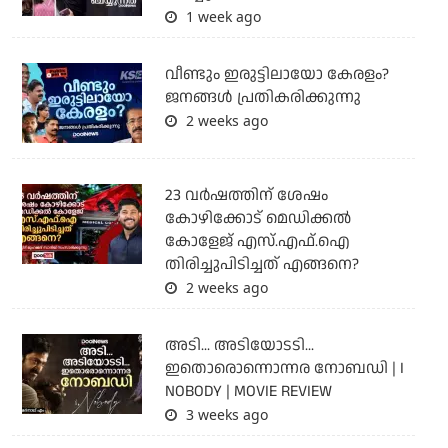
1 week ago
വീണ്ടും ഇരുട്ടിലായോ കേരളം?
ജനങ്ങൾ പ്രതികരിക്കുന്നു
2 weeks ago
23 വർഷത്തിന് ശേഷം
കോഴിക്കോട് മെഡിക്കൽ
കോളേജ് എസ്.എഫ്.ഐ
തിരിച്ചുപിടിച്ചത് എങ്ങനെ?
2 weeks ago
അടി... അടിയോടടി...
ഇതൊരൊന്നൊന്നര നോബഡി | I
NOBODY | MOVIE REVIEW
3 weeks ago