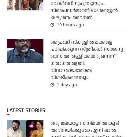
വോള്‍വറിനും ബ്രൂസും...
സ്‌പൈഡര്‍മാന്റെ 90s സ്റ്റൈല്‍
കല്യാണം വൈറല്‍
19 hours ago
പ്രൈവറ്റ് സ്‌കൂളില്‍ മക്കളെ
പഠിപ്പിക്കുന്ന സ്ത്രീകള്‍ സൗജന്യ
ബസില്‍ തള്ളിക്കയറുന്നെന്ന്
ഗതാഗത മന്ത്രി;
വിവാദമായതോടെ
വിശദീകരണവും
1 day ago
LATEST STORIES
ഒരു മലയാള സിനിമയില്‍ കൂടി
അഭിനയിക്കുമോ എന്ന് ലാല്‍