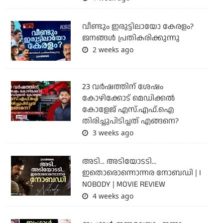
വീണ്ടും ഇരുട്ടിലായോ കേരളം?
ജനങ്ങൾ പ്രതികരിക്കുന്നു
2 weeks ago
23 വർഷത്തിന് ശേഷം
കോഴിക്കോട് മെഡിക്കൽ
കോളേജ് എസ്.എഫ്.ഐ
തിരിച്ചുപിടിച്ചത് എങ്ങനെ?
3 weeks ago
അടി... അടിയോടടി...
ഇതൊരൊന്നൊന്നര നോബഡി | I
NOBODY | MOVIE REVIEW
4 weeks ago