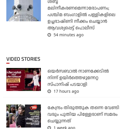
ശബ്ദ
മലിനീകരണമെന്നാരോപണം;
പശ്ചിമ ബംഗാളില്‍ പള്ളികളിലെ
ഉച്ചഭാഷിണി നീക്കം ചെയ്യാന്‍
ആവശ്യപ്പെട്ട് പൊലീസ്
54 minutes ago
VIDEO STORIES
ഒയര്‍സബാൽ നാണക്കേടിൽ
നിന്ന് ഉയിർത്തെഴുന്നേറ്റ
സ്പാനിഷ് പടയാളി
17 hours ago
കേന്ദ്രം തിരുത്തുക തന്നെ വേണ്ടി
വരും പുതിയ പിള്ളേരാണ് സമരം
ചെയ്യുന്നത്
1 week ago