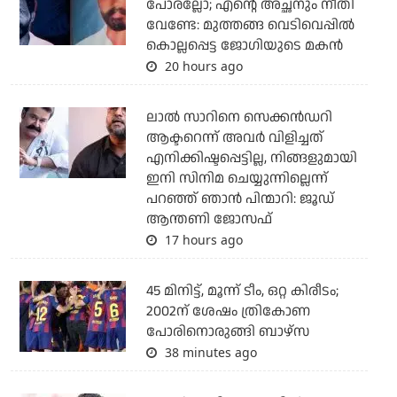
പോരല്ലോ; എന്റെ അച്ഛനും നീതി
വേണ്ടേ: മുത്തങ്ങ വെടിവെപ്പില്‍
കൊല്ലപ്പെട്ട ജോഗിയുടെ മകന്‍
20 hours ago
ലാല്‍ സാറിനെ സെക്കന്‍ഡറി
ആക്ടറെന്ന് അവര്‍ വിളിച്ചത്
എനിക്കിഷ്ടപ്പെട്ടില്ല, നിങ്ങളുമായി
ഇനി സിനിമ ചെയ്യുന്നില്ലെന്ന്
പറഞ്ഞ് ഞാന്‍ പിന്മാറി: ജൂഡ്
ആന്തണി ജോസഫ്
17 hours ago
45 മിനിട്ട്, മൂന്ന് ടീം, ഒറ്റ കിരീടം;
2002ന് ശേഷം ത്രികോണ
പോരിനൊരുങ്ങി ബാഴ്‌സ
38 minutes ago