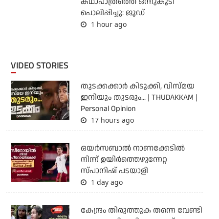
കഥാപാത്രത്തെ ഒന്നുകൂടി
പൊലിപ്പിച്ചു: ജൂഡ്
1 hour ago
VIDEO STORIES
തുടക്കക്കാര്‍ കിടുക്കി, വിസ്മയ
ഇനിയും തുടരും... | THUDAKKAM |
Personal Opinion
17 hours ago
ഒയര്‍സബാൽ നാണക്കേടിൽ
നിന്ന് ഉയിർത്തെഴുന്നേറ്റ
സ്പാനിഷ് പടയാളി
1 day ago
കേന്ദ്രം തിരുത്തുക തന്നെ വേണ്ടി