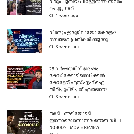
വരും പുതിയ പിള്ളേരാണ് സമരം
ചെയ്യുന്നത്
1 week ago
വീണ്ടും ഇരുട്ടിലായോ കേരളം?
ജനങ്ങൾ പ്രതികരിക്കുന്നു
3 weeks ago
23 വർഷത്തിന് ശേഷം
കോഴിക്കോട് മെഡിക്കൽ
കോളേജ് എസ്.എഫ്.ഐ
തിരിച്ചുപിടിച്ചത് എങ്ങനെ?
3 weeks ago
അടി... അടിയോടടി...
ഇതൊരൊന്നൊന്നര നോബഡി | I
NOBODY | MOVIE REVIEW