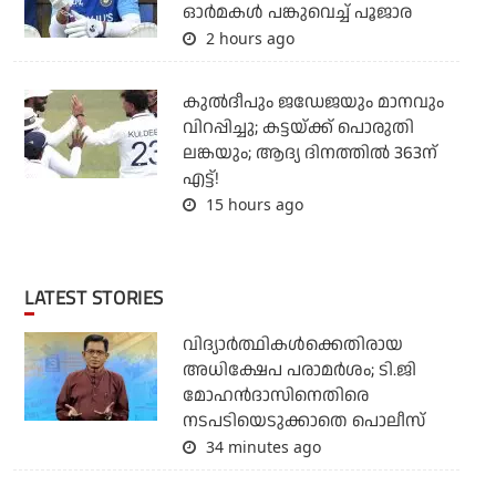
ഓര്‍മകള്‍ പങ്കുവെച്ച് പൂജാര
2 hours ago
കുല്‍ദീപും ജഡേജയും മാനവും
വിറപ്പിച്ചു; കട്ടയ്ക്ക് പൊരുതി
ലങ്കയും; ആദ്യ ദിനത്തില്‍ 363ന്
എട്ട്!
15 hours ago
LATEST STORIES
വിദ്യാര്‍ത്ഥികള്‍ക്കെതിരായ
അധിക്ഷേപ പരാമര്‍ശം; ടി.ജി
മോഹന്‍ദാസിനെതിരെ
നടപടിയെടുക്കാതെ പൊലീസ്
34 minutes ago