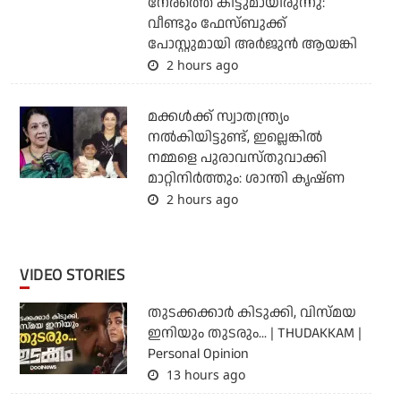
നേരത്തെ കിട്ടുമായിരുന്നു:
വീണ്ടും ഫേസ്ബുക്ക്
പോസ്റ്റുമായി അര്‍ജുന്‍ ആയങ്കി
2 hours ago
മക്കൾക്ക് സ്വാതന്ത്ര്യം
നൽകിയിട്ടുണ്ട്, ഇല്ലെങ്കിൽ
നമ്മളെ പുരാവസ്തുവാക്കി
മാറ്റിനിർത്തും: ശാന്തി കൃഷ്ണ
2 hours ago
VIDEO STORIES
തുടക്കക്കാര്‍ കിടുക്കി, വിസ്മയ
ഇനിയും തുടരും... | THUDAKKAM |
Personal Opinion
13 hours ago