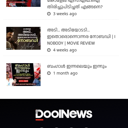
കോളേജ് എസ്.എഫ്.ഐ
തിരിച്ചുപിടിച്ചത് എങ്ങനെ?
3 weeks ago
അടി... അടിയോടടി...
ഇതൊരൊന്നൊന്നര നോബഡി | I
NOBODY | MOVIE REVIEW
4 weeks ago
ബംഗാള്‍ ഇന്നലെയും ഇന്നും
1 month ago