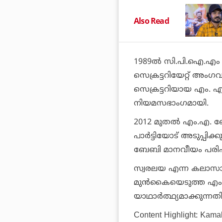
Also Read
1989ല്‍ സി.പി.ഐ.എം കേ
സെക്രട്ടറിയേറ്റ് അംഗ
സെക്രട്ടറിയായ എം. എ.
നിയമസഭാംഗമായി.
2012 മുതല്‍ എം.എ. 
പാര്‍ട്ടിയോട് അടുപ്പിക
ബേബി മാനവീയം പരിപാ
സ്വരലയ എന്ന കലാസാം
മുന്‍കൈയെടുത്ത എം
യാഥാര്‍ത്ഥ്യമാക്കുന്ന
Content Highlight: Kama