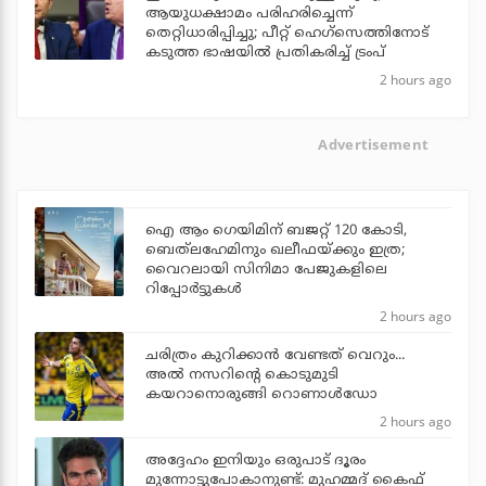
ആയുധക്ഷാമം പരിഹരിച്ചെന്ന്
തെറ്റിധാരിപ്പിച്ചു; പീറ്റ് ഹെഗ്‌സെത്തിനോട്
കടുത്ത ഭാഷയില്‍ പ്രതികരിച്ച് ട്രംപ്
2 hours ago
Advertisement
ഐ ആം ഗെയിമിന് ബജറ്റ് 120 കോടി,
ബെത്‌ലഹേമിനും ഖലീഫയ്ക്കും ഇത്ര;
വൈറലായി സിനിമാ പേജുകളിലെ
റിപ്പോര്‍ട്ടുകള്‍
2 hours ago
ചരിത്രം കുറിക്കാന്‍ വേണ്ടത് വെറും...
അല്‍ നസറിന്റെ കൊടുമുടി
കയറാനൊരുങ്ങി റൊണാള്‍ഡോ
2 hours ago
അദ്ദേഹം ഇനിയും ഒരുപാട് ദൂരം
മുന്നോട്ടുപോകാനുണ്ട്: മുഹമ്മദ് കൈഫ്