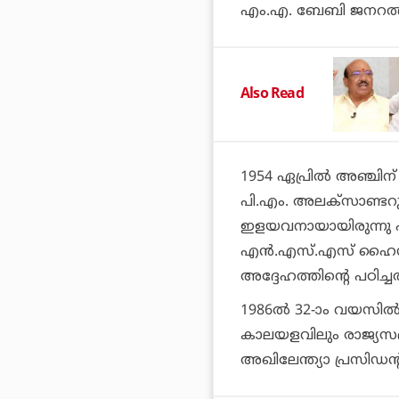
എം.എ. ബേബി ജനറല്‍ സ
Also Read
1954 ഏപ്രില്‍ അഞ്ചിന്
പി.എം. അലക്സാണ്ടറുടേ
ഇളയവനായായിരുന്നു 
എന്‍.എസ്.എസ് ഹൈസ്‌
അദ്ദേഹത്തിന്റെ പഠിച്ചത
1986ല്‍ 32-ാം വയസി
കാലയളവിലും രാജ്യസ
അഖിലേന്ത്യാ പ്രസിഡന്