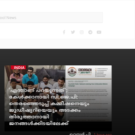
INDIA
'എന്താണ് പറയുന്നത്';
കേള്‍ക്കാനായി സി.ജെ.പി;
തെരഞ്ഞെടുപ്പ് കമ്മീഷനെയും
ജുഡീഷ്യറിയെയും അടക്കം
തിരുത്താനായി
ജനങ്ങള്‍ക്കിടയിലേക്ക്
1 hour ago
റെന്വര്‍ പി