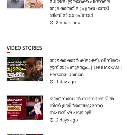
ഡീയസ് ഈറേക്ക് പിന്നാലെ
തുടക്കത്തിലും ശ്രദ്ധ നേടി
ജിബിന്‍ ഗോപിനാഥ്
8 hours ago
VIDEO STORIES
തുടക്കക്കാര്‍ കിടുക്കി, വിസ്മയ
ഇനിയും തുടരും... | THUDAKKAM |
Personal Opinion
1 day ago
ഒയര്‍സബാൽ നാണക്കേടിൽ
നിന്ന് ഉയിർത്തെഴുന്നേറ്റ
സ്പാനിഷ് പടയാളി
2 days ago