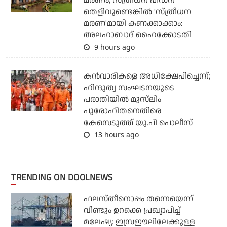
മരണം; സ്ത്രീധന പീഡന
തെളിവുണ്ടെങ്കില്‍ 'സ്ത്രീധന
മരണ'മായി കണക്കാക്കാം:
അലഹാബാദ് ഹൈക്കോടതി
9 hours ago
കന്‍വാരികളെ അധിക്ഷേപിച്ചെന്ന്;
ഹിന്ദുത്വ സംഘടനയുടെ
പരാതിയില്‍ മുസ്‌ലിം
പുരോഹിതനെതിരെ
കേസെടുത്ത് യു.പി പൊലീസ്
13 hours ago
TRENDING ON DOOLNEWS
ഫലസ്തീനൊപ്പം തന്നെയെന്ന്
വീണ്ടും ഉറക്കെ പ്രഖ്യാപിച്ച്
മലേഷ്യ: ഇസ്രഈലിലേക്കുള്ള