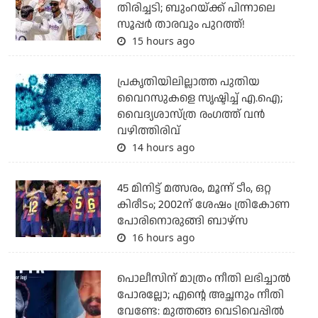
തിരിച്ചടി; ബുംറയ്ക്ക് പിന്നാലെ
സൂപ്പര്‍ താരവും പുറത്ത്!
15 hours ago
പ്രകൃതിയിലില്ലാത്ത പുതിയ
വൈറസുകളെ സൃഷ്ടിച്ച് എ.ഐ;
വൈദ്യശാസ്ത്ര രംഗത്ത് വന്‍
വഴിത്തിരിവ്
14 hours ago
45 മിനിട്ട് മത്സരം, മൂന്ന് ടീം, ഒറ്റ
കിരീടം; 2002ന് ശേഷം ത്രികോണ
പോരിനൊരുങ്ങി ബാഴ്‌സ
16 hours ago
പൊലീസിന് മാത്രം നീതി ലഭിച്ചാല്‍
പോരല്ലോ; എന്റെ അച്ഛനും നീതി
വേണ്ടേ: മുത്തങ്ങ വെടിവെപ്പില്‍