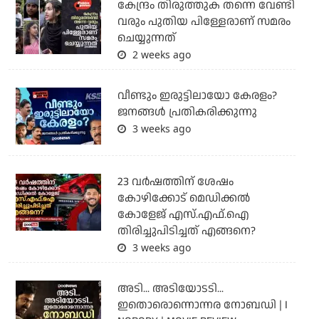
കേന്ദ്രം തിരുത്തുക തന്നെ വേണ്ടി
വരും പുതിയ പിള്ളേരാണ് സമരം
ചെയ്യുന്നത്
2 weeks ago
വീണ്ടും ഇരുട്ടിലായോ കേരളം?
ജനങ്ങൾ പ്രതികരിക്കുന്നു
3 weeks ago
23 വർഷത്തിന് ശേഷം
കോഴിക്കോട് മെഡിക്കൽ
കോളേജ് എസ്.എഫ്.ഐ
തിരിച്ചുപിടിച്ചത് എങ്ങനെ?
3 weeks ago
അടി... അടിയോടടി...
ഇതൊരൊന്നൊന്നര നോബഡി | I