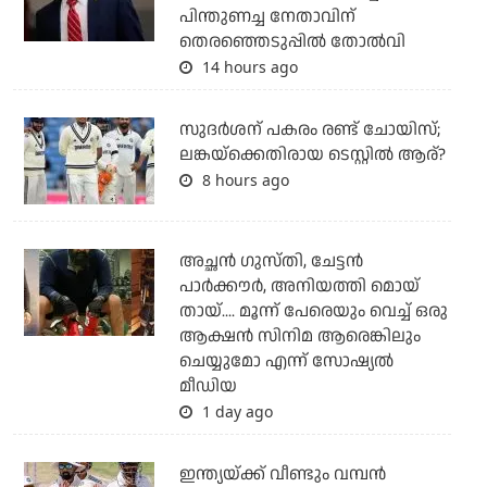
പിന്തുണച്ച നേതാവിന്
തെരഞ്ഞെടുപ്പില്‍ തോല്‍വി
14 hours ago
സുദര്‍ശന് പകരം രണ്ട് ചോയിസ്;
ലങ്കയ്‌ക്കെതിരായ ടെസ്റ്റില്‍ ആര്?
8 hours ago
അച്ഛന്‍ ഗുസ്തി, ചേട്ടന്‍
പാര്‍ക്കൗര്‍, അനിയത്തി മൊയ്
തായ്.... മൂന്ന് പേരെയും വെച്ച് ഒരു
ആക്ഷന്‍ സിനിമ ആരെങ്കിലും
ചെയ്യുമോ എന്ന് സോഷ്യല്‍
മീഡിയ
1 day ago
ഇന്ത്യയ്ക്ക് വീണ്ടും വമ്പന്‍