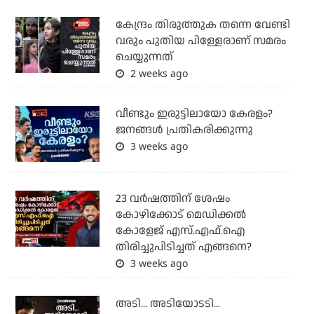
കേന്ദ്രം തിരുത്തുക തന്നെ വേണ്ടി
വരും പുതിയ പിള്ളേരാണ് സമരം
ചെയ്യുന്നത്
2 weeks ago
വീണ്ടും ഇരുട്ടിലായോ കേരളം?
ജനങ്ങൾ പ്രതികരിക്കുന്നു
3 weeks ago
23 വർഷത്തിന് ശേഷം
കോഴിക്കോട് മെഡിക്കൽ
കോളേജ് എസ്.എഫ്.ഐ
തിരിച്ചുപിടിച്ചത് എങ്ങനെ?
3 weeks ago
അടി... അടിയോടടി...