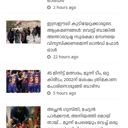
ഓര്‍ഡര്‍
2 hours ago
ഇസ്രഈലി കുടിയേറ്റക്കാരുടെ
ആക്രമണങ്ങള്‍: വെസ്റ്റ് ബാങ്കില്‍
അന്താരാഷ്ട്ര സുരക്ഷാ സേനയെ
വിന്യസിക്കണമെന്ന് ലാന്‍ഡ് ഫോര്‍
ഓള്‍
22 hours ago
45 മിനിട്ട് മത്സരം, മൂന്ന് ടീം, ഒറ്റ
കിരീടം; 2002ന് ശേഷം ത്രികോണ
പോരിനൊരുങ്ങി ബാഴ്‌സ
5 hours ago
അച്ഛന്‍ ഗുസ്തി, ചേട്ടന്‍
പാര്‍ക്കൗര്‍, അനിയത്തി മൊയ്
തായ്.... മൂന്ന് പേരെയും വെച്ച് ഒരു