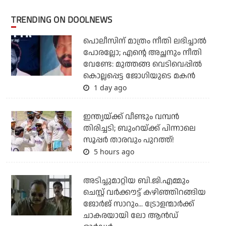
TRENDING ON DOOLNEWS
പൊലീസിന് മാത്രം നീതി ലഭിച്ചാല്‍
പോരല്ലോ; എന്റെ അച്ഛനും നീതി
വേണ്ടേ: മുത്തങ്ങ വെടിവെപ്പില്‍
കൊല്ലപ്പെട്ട ജോഗിയുടെ മകന്‍
1 day ago
ഇന്ത്യയ്ക്ക് വീണ്ടും വമ്പന്‍
തിരിച്ചടി; ബുംറയ്ക്ക് പിന്നാലെ
സൂപ്പര്‍ താരവും പുറത്ത്!
5 hours ago
അടിച്ചുമാറ്റിയ ബി.ജി.എമ്മും
ചെസ്റ്റ് വര്‍ക്കൗട്ട് കഴിഞ്ഞിറങ്ങിയ
ജോര്‍ജ് സാറും... ട്രോളന്മാര്‍ക്ക്
ചാകരയായി ലോ ആന്‍ഡ്