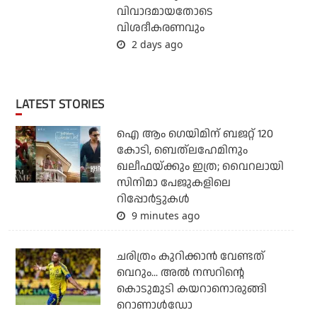
വിവാദമായതോടെ
വിശദീകരണവും
2 days ago
LATEST STORIES
ഐ ആം ഗെയിമിന് ബജറ്റ് 120
കോടി, ബെത്‌ലഹേമിനും
ഖലീഫയ്ക്കും ഇത്ര; വൈറലായി
സിനിമാ പേജുകളിലെ
റിപ്പോര്‍ട്ടുകള്‍
9 minutes ago
ചരിത്രം കുറിക്കാന്‍ വേണ്ടത്
വെറും... അല്‍ നസറിന്റെ
കൊടുമുടി കയറാനൊരുങ്ങി
റൊണാള്‍ഡോ