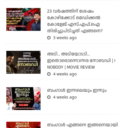
23 വർഷത്തിന് ശേഷം
കോഴിക്കോട് മെഡിക്കൽ
കോളേജ് എസ്.എഫ്.ഐ
തിരിച്ചുപിടിച്ചത് എങ്ങനെ?
3 weeks ago
അടി... അടിയോടടി...
ഇതൊരൊന്നൊന്നര നോബഡി | I
NOBODY | MOVIE REVIEW
4 weeks ago
ബംഗാള്‍ ഇന്നലെയും ഇന്നും
4 weeks ago
ബം​ഗാൾ എങ്ങനെ ഇങ്ങനെയായി