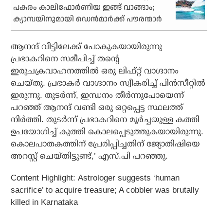
പകരം കാലിഫോർണിയ ഇങ്ങ് വാങ്ങാം;
ക്യാമ്പയിനുമായി ഡെൻമാർക്ക് പൗരന്മാർ
ആനന്ദ് വീട്ടിലേക്ക് പോകുകയായിരുന്നു
പ്രഭാകറിനെ സമീപിച്ച് തന്റെ
ഇരുചക്രവാഹനത്തിൽ ഒരു ലിഫ്റ്റ് വാഗ്ദാനം
ചെയ്തു. പ്രഭാകർ വാഗ്ദാനം സ്വീകരിച്ച് പിൻസീറ്റിൽ
ഇരുന്നു. തുടർന്ന്, ഇന്ധനം തീർന്നുപോയെന്ന്
പറഞ്ഞ് ആനന്ദ് വണ്ടി ഒരു ഒറ്റപ്പെട്ട സ്ഥലത്ത്
നിർത്തി. തുടർന്ന് പ്രഭാകറിനെ മൂർച്ചയുള്ള കത്തി
ഉപയോഗിച്ച് കുത്തി കൊലപ്പെടുത്തുകയായിരുന്നു.
കൊലപാതകത്തിന് പ്രേരിപ്പിച്ചതിന് ജ്യോതിഷിയെ
അറസ്റ്റ് ചെയ്തിട്ടുണ്ട്,’ എസ്.പി പറഞ്ഞു.
Content Highlight: Astrologer suggests ‘human
sacrifice’ to acquire treasure; A cobbler was brutally
killed in Karnataka