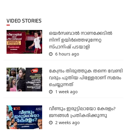
VIDEO STORIES
ഒയര്‍സബാൽ നാണക്കേടിൽ
നിന്ന് ഉയിർത്തെഴുന്നേറ്റ
സ്പാനിഷ് പടയാളി
6 hours ago
കേന്ദ്രം തിരുത്തുക തന്നെ വേണ്ടി
വരും പുതിയ പിള്ളേരാണ് സമരം
ചെയ്യുന്നത്
1 week ago
വീണ്ടും ഇരുട്ടിലായോ കേരളം?
ജനങ്ങൾ പ്രതികരിക്കുന്നു
2 weeks ago