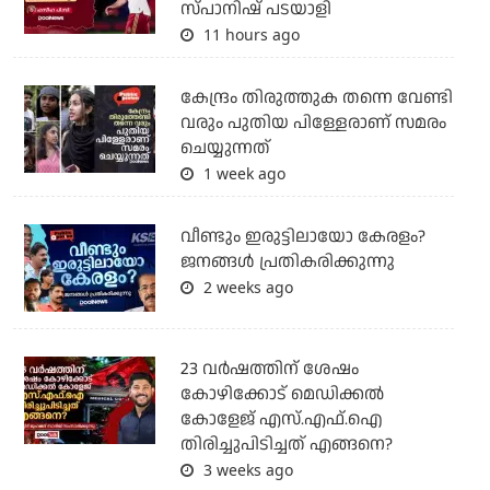
സ്പാനിഷ് പടയാളി
11 hours ago
കേന്ദ്രം തിരുത്തുക തന്നെ വേണ്ടി
വരും പുതിയ പിള്ളേരാണ് സമരം
ചെയ്യുന്നത്
1 week ago
വീണ്ടും ഇരുട്ടിലായോ കേരളം?
ജനങ്ങൾ പ്രതികരിക്കുന്നു
2 weeks ago
23 വർഷത്തിന് ശേഷം
കോഴിക്കോട് മെഡിക്കൽ
കോളേജ് എസ്.എഫ്.ഐ
തിരിച്ചുപിടിച്ചത് എങ്ങനെ?
3 weeks ago