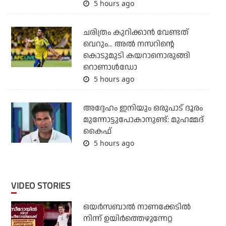
5 hours ago
ചരിത്രം കുറിക്കാന്‍ വേണ്ടത്
വെറും... അല്‍ നസറിന്റെ
കൊടുമുടി കയറാനൊരുങ്ങി
റൊണാള്‍ഡോ
5 hours ago
അദ്ദേഹം ഇനിയും ഒരുപാട് ദൂരം
മുന്നോട്ടുപോകാനുണ്ട്: മുഹമ്മദ്
കൈഫ്
5 hours ago
VIDEO STORIES
ഒയര്‍സബാൽ നാണക്കേടിൽ
നിന്ന് ഉയിർത്തെഴുന്നേറ്റ