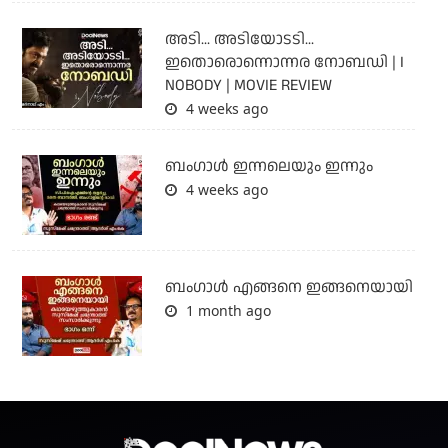
അടി... അടിയോടടി...
ഇതൊരൊന്നൊന്നര നോബഡി | I
NOBODY | MOVIE REVIEW
4 weeks ago
ബംഗാള്‍ ഇന്നലെയും ഇന്നും
4 weeks ago
ബം​ഗാൾ എങ്ങനെ ഇങ്ങനെയായി
1 month ago