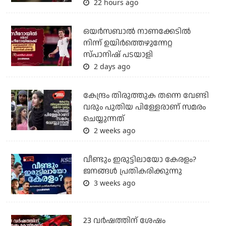
22 hours ago
ഒയര്‍സബാൽ നാണക്കേടിൽ
നിന്ന് ഉയിർത്തെഴുന്നേറ്റ
സ്പാനിഷ് പടയാളി
2 days ago
കേന്ദ്രം തിരുത്തുക തന്നെ വേണ്ടി
വരും പുതിയ പിള്ളേരാണ് സമരം
ചെയ്യുന്നത്
2 weeks ago
വീണ്ടും ഇരുട്ടിലായോ കേരളം?
ജനങ്ങൾ പ്രതികരിക്കുന്നു
3 weeks ago
23 വർഷത്തിന് ശേഷം