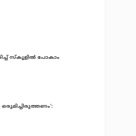
ധരിച്ച് സ്കൂളിൽ പോകാം
െ ഒരുമിച്ചിരുത്തണം':