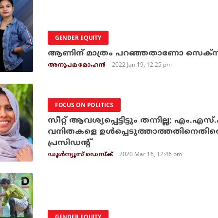
GENDER EQUITY
ആണിന് മാത്രം പറഞ്ഞതാണോ സെക്‌സ് |
2022 Jan 19, 12:25 pm
അനുപമ മോഹന്‍
FOCUS ON POLITICS
സീറ്റ് ആവശ്യപ്പെട്ടിട്ടും തന്നില്ല; എം.എ
വനിതകളെ ഉള്‍പ്പെടുത്താത്തതിനെതി
പ്രസിഡന്റ്
2020 Mar 16, 12:46 pm
ഡൂള്‍ന്യൂസ് ഡെസ്‌ക്
GENDER EQUITY