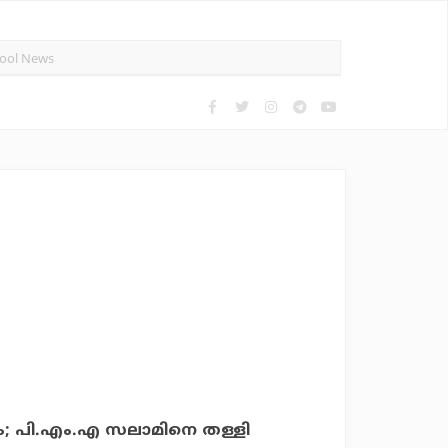
ണം; പി.എം.എ സലാമിനെ തള്ളി