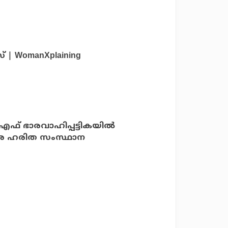
 WomanXplaining
സ്.എഫ് ഭാരവാഹിപ്പട്ടികയില്‍
രെ ഹരിത സംസ്ഥാന