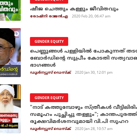
ഷീജ ചെത്തും കള്ളും ജീവിതവും
2020 Feb 20, 06:47 am
രോഷ്‌നി രാജന്‍.എ
GENDER EQUITY
പെണ്ണുങ്ങൾ പള്ളിയിൽ പോകുന്നത് തടയര
ബോർഡിന്റെ സുപ്രീം കോടതി സത്യവാങ്
ഭാഗങ്ങൾ
2020 Jan 30, 12:01 pm
ഡൂള്‍ന്യൂസ് ഡെസ്‌ക്
GENDER EQUITY
"നാട് കത്തുമ്പോഴും സ്ത്രീകൾ വീട്ടിലി
സമൂഹം പുച്ഛിച്ചു തള്ളും"; കാന്തപുരത്
രൂക്ഷവിമർശനവുമായി വി.പി സുഹറ
2020 Jan 28, 10:57 am
ഡൂള്‍ന്യൂസ് ഡെസ്‌ക്