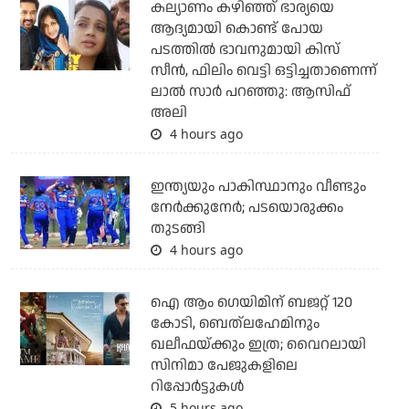
കല്യാണം കഴിഞ്ഞ് ഭാര്യയെ
ആദ്യമായി കൊണ്ട് പോയ
പടത്തില്‍ ഭാവനുമായി കിസ്
സീന്‍, ഫിലിം വെട്ടി ഒട്ടിച്ചതാണെന്ന്
ലാല്‍ സാര്‍ പറഞ്ഞു: ആസിഫ്
അലി
4 hours ago
ഇന്ത്യയും പാകിസ്ഥാനും വീണ്ടും
നേര്‍ക്കുനേര്‍; പടയൊരുക്കം
തുടങ്ങി
4 hours ago
ഐ ആം ഗെയിമിന് ബജറ്റ് 120
കോടി, ബെത്‌ലഹേമിനും
ഖലീഫയ്ക്കും ഇത്ര; വൈറലായി
സിനിമാ പേജുകളിലെ
റിപ്പോര്‍ട്ടുകള്‍
5 hours ago