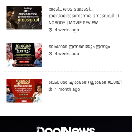
അടി... അടിയോടടി...
ഇതൊരൊന്നൊന്നര നോബഡി | I
NOBODY | MOVIE REVIEW
4 weeks ago
ബംഗാള്‍ ഇന്നലെയും ഇന്നും
4 weeks ago
ബം​ഗാൾ എങ്ങനെ ഇങ്ങനെയായി
1 month ago