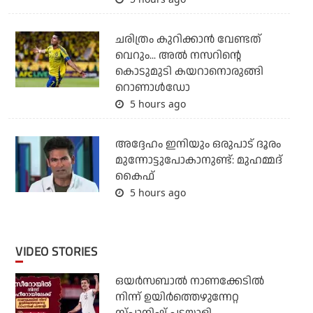
ചരിത്രം കുറിക്കാന്‍ വേണ്ടത്
വെറും... അല്‍ നസറിന്റെ
കൊടുമുടി കയറാനൊരുങ്ങി
റൊണാള്‍ഡോ
5 hours ago
അദ്ദേഹം ഇനിയും ഒരുപാട് ദൂരം
മുന്നോട്ടുപോകാനുണ്ട്: മുഹമ്മദ്
കൈഫ്
5 hours ago
VIDEO STORIES
ഒയര്‍സബാൽ നാണക്കേടിൽ
നിന്ന് ഉയിർത്തെഴുന്നേറ്റ