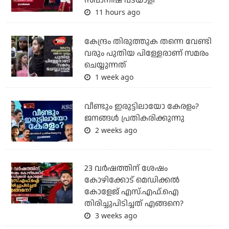
സ്പാനിഷ് പടയാളി
11 hours ago
കേന്ദ്രം തിരുത്തുക തന്നെ വേണ്ടി
വരും പുതിയ പിള്ളേരാണ് സമരം
ചെയ്യുന്നത്
1 week ago
വീണ്ടും ഇരുട്ടിലായോ കേരളം?
ജനങ്ങൾ പ്രതികരിക്കുന്നു
2 weeks ago
23 വർഷത്തിന് ശേഷം
കോഴിക്കോട് മെഡിക്കൽ
കോളേജ് എസ്.എഫ്.ഐ
തിരിച്ചുപിടിച്ചത് എങ്ങനെ?
3 weeks ago