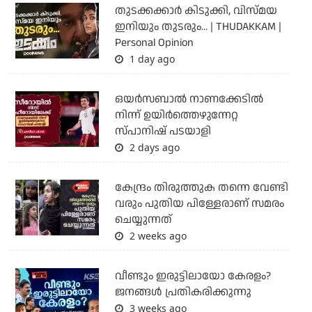
തുടക്കക്കാര്‍ കിടുക്കി, വിസ്മയ
ഇനിയും തുടരും... | THUDAKKAM |
Personal Opinion
1 day ago
ഒയര്‍സബാൽ നാണക്കേടിൽ
നിന്ന് ഉയിർത്തെഴുന്നേറ്റ
സ്പാനിഷ് പടയാളി
2 days ago
കേന്ദ്രം തിരുത്തുക തന്നെ വേണ്ടി
വരും പുതിയ പിള്ളേരാണ് സമരം
ചെയ്യുന്നത്
2 weeks ago
വീണ്ടും ഇരുട്ടിലായോ കേരളം?
ജനങ്ങൾ പ്രതികരിക്കുന്നു
3 weeks ago