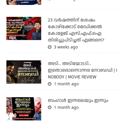
23 വർഷത്തിന് ശേഷം
കോഴിക്കോട് മെഡിക്കൽ
കോളേജ് എസ്.എഫ്.ഐ
തിരിച്ചുപിടിച്ചത് എങ്ങനെ?
3 weeks ago
അടി... അടിയോടടി...
ഇതൊരൊന്നൊന്നര നോബഡി | I
NOBODY | MOVIE REVIEW
1 month ago
ബംഗാള്‍ ഇന്നലെയും ഇന്നും
1 month ago