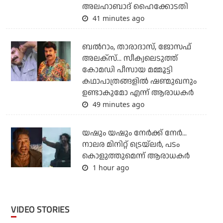
അലഹാബാദ് ഹൈക്കോടതി
41 minutes ago
ബല്‍റാം, താരാദാസ്, ജോസഫ്
അലക്‌സ്... സീക്വലെടുത്ത്
കോമഡി പീസായ മമ്മൂട്ടി
കഥാപാത്രങ്ങളില്‍ ഷണ്മുഖനും
ഉണ്ടാകുമോ എന്ന് ആരാധകര്‍
49 minutes ago
യഷും യഷും നേര്‍ക്ക് നേര്‍...
നാലര മിനിറ്റ് ട്രെയ്‌ലര്‍, പടം
കൊളുത്തുമെന്ന് ആരാധകര്‍
1 hour ago
VIDEO STORIES