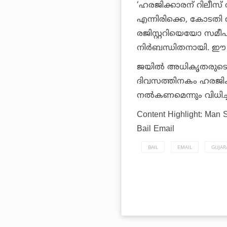
‘ഹരജിക്കാരന് റിലീസ് 
എന്നിരിക്കെ, കോടതി
രജിസ്റ്ററിയെയോ സമീ
നിർബന്ധിതനായി. ഈ കേ
ജയിൽ അധികൃതരുടെ അശ
ദിവസത്തിനകം ഹരജിക്
നൽകണമെന്നും വിധിച്ച
Content Highlight: Man S
Bail Email
BAIL
EMAIL
GUJAR