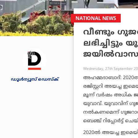
NATIONAL NEWS
വീണ്ടും ഗു
ലഭിച്ചിട്ടു
ജയിൽവാസ
Wednesday, 27th September 20
അഹമ്മദാബാദ്: 2020ൽ 
ഡൂള്‍ന്യൂസ് ഡെസ്‌ക്
രജിസ്റ്ററി അയച്ച ഇ
മൂന്ന് വർഷം അധിക 
യുവാവ്. യുവാവിന് ഗു
നൽകണമെന്ന് ഗുജറാത
ബെഞ്ച് റിപ്പോർട്ട് ചെയ
2020ൽ അയച്ച ഇമെയിലില