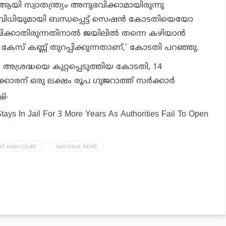
ആയി സ്വാതന്ത്ര്യം അനുഭവിക്കാമായിരുന്നു
 വിധിയുമായി ബന്ധപ്പെട്ട് സെഷൻ കോടതിയെയോ
പിക്കാതിരുന്നതിനാൽ ജയിലിൽ തന്നെ കഴിയാൻ
സ് കണ്ണ് തുറപ്പിക്കുന്നതാണ്,’ കോടതി പറഞ്ഞു.
്രദ്ധയെ കുറ്റപ്പെടുത്തിയ കോടതി, 14
കാരന് ഒരു ലക്ഷം രൂപ ഗുജറാത്ത്‌ സർക്കാർ
ു.
tays In Jail For 3 More Years As Authorities Fail To Open
AT HIGH COURT
NATIONAL NEWS