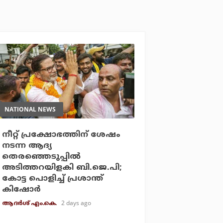
NATIONAL NEWS
നീറ്റ് പ്രക്ഷോഭത്തിന് ശേഷം
നടന്ന ആദ്യ
തെരഞ്ഞെടുപ്പില്‍
അടിത്തറയിളകി ബി.ജെ.പി;
കോട്ട പൊളിച്ച് പ്രശാന്ത്
കിഷോര്‍
2 days ago
ആദർശ് എം.കെ.