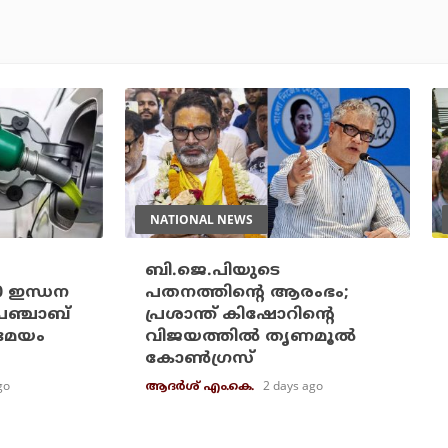
NATIONAL NEWS
ബി.ജെ.പിയുടെ
20 ഇന്ധന
പതനത്തിന്റെ ആരംഭം;
പഞ്ചാബ്
പ്രശാന്ത് കിഷോറിന്റെ
രമേയം
വിജയത്തില്‍ തൃണമൂല്‍
കോണ്‍ഗ്രസ്
go
2 days ago
ആദർശ് എം.കെ.