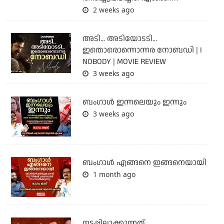
2 weeks ago
അടി... അടിയോടടി...
ഇതൊരൊന്നൊന്നര നോബഡി | I
NOBODY | MOVIE REVIEW
3 weeks ago
ബംഗാള്‍ ഇന്നലെയും ഇന്നും
3 weeks ago
ബം​ഗാൾ എങ്ങനെ ഇങ്ങനെയായി
1 month ago
നടപ്പിലാക്കുന്നത്