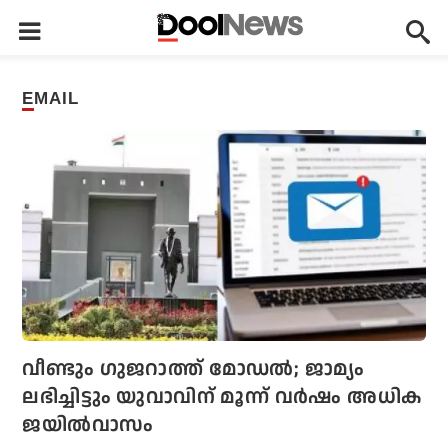
EMAIL
വീണ്ടും ഗുജറാത്ത് മോഡൽ; ജാമ്യം
ലഭിച്ചിട്ടും യുവാവിന് മൂന്ന് വർഷം അധിക
ജയിൽവാസം