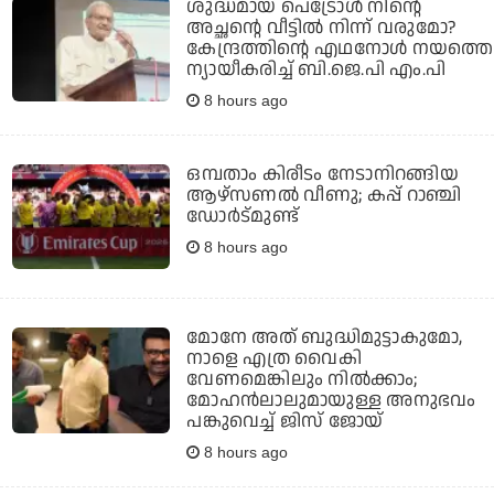
ശുദ്ധമായ പെട്രോള്‍ നിന്റെ
അച്ഛന്റെ വീട്ടില്‍ നിന്ന് വരുമോ?
കേന്ദ്രത്തിന്റെ എഥനോള്‍ നയത്തെ
ന്യായീകരിച്ച് ബി.ജെ.പി എം.പി
8 hours ago
ഒമ്പതാം കിരീടം നേടാനിറങ്ങിയ
ആഴ്സണല്‍ വീണു; കപ്പ് റാഞ്ചി
ഡോര്‍ട്മുണ്ട്
8 hours ago
മോനേ അത് ബുദ്ധിമുട്ടാകുമോ,
നാളെ എത്ര വൈകി
വേണമെങ്കിലും നില്‍ക്കാം;
മോഹന്‍ലാലുമായുള്ള അനുഭവം
പങ്കുവെച്ച് ജിസ് ജോയ്
8 hours ago