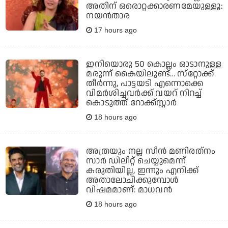
അതിന് ഒരൊറ്റക്കാരണമേയുള്ളൂ:
നയന്‍താര
17 hours ago
ഇനിയൊരു 50 കൊല്ലം ഓടാനുള്ള
മരുന്ന് കൈയിലുണ്ട്... സ്‌റ്റോക്ക്
തീര്‍ന്നു, പാട്ടയടി എന്നൊക്കെ
വിമര്‍ശിച്ചവര്‍ക്ക് വയറ് നിറച്ച്
കൊടുത്ത് റോക്ക്‌സ്റ്റാര്‍
18 hours ago
അത്രയും നല്ല സീന്‍ മണിരത്‌നം
സാര്‍ ഡിലീറ്റ് ചെയ്യുമെന്ന്
കരുതിയില്ല, ഇന്നും എനിക്ക്
അതാലോചിക്കുമ്പോള്‍
വിഷമമാണ്: മാധവന്‍
18 hours ago