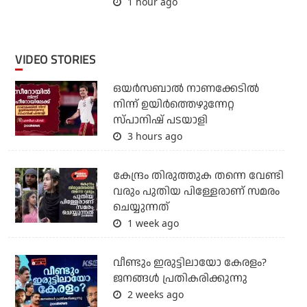
1 hour ago
VIDEO STORIES
ഒയര്‍സബാൽ നാണക്കേടിൽ
നിന്ന് ഉയിർത്തെഴുന്നേറ്റ
സ്പാനിഷ് പടയാളി
3 hours ago
കേന്ദ്രം തിരുത്തുക തന്നെ വേണ്ടി
വരും പുതിയ പിള്ളേരാണ് സമരം
ചെയ്യുന്നത്
1 week ago
വീണ്ടും ഇരുട്ടിലായോ കേരളം?
ജനങ്ങൾ പ്രതികരിക്കുന്നു
2 weeks ago