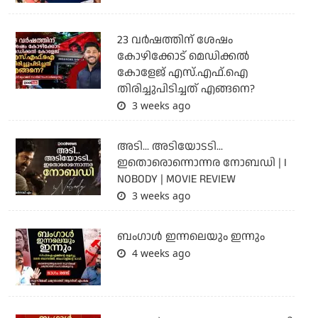
23 വർഷത്തിന് ശേഷം
കോഴിക്കോട് മെഡിക്കൽ
കോളേജ് എസ്.എഫ്.ഐ
തിരിച്ചുപിടിച്ചത് എങ്ങനെ?
3 weeks ago
അടി... അടിയോടടി...
ഇതൊരൊന്നൊന്നര നോബഡി | I
NOBODY | MOVIE REVIEW
3 weeks ago
ബംഗാള്‍ ഇന്നലെയും ഇന്നും
4 weeks ago