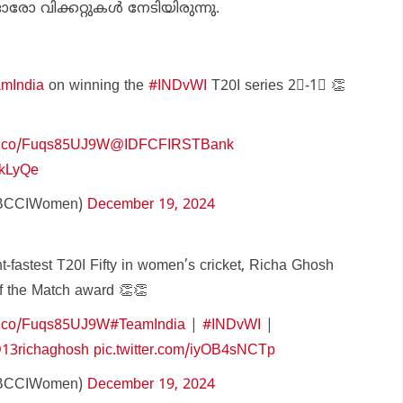
ഓരോ വിക്കറ്റുകള്‍ നേടിയിരുന്നു.
mIndia
on winning the
#INDvWI
T20I series 2⃣-1⃣ 👏
/t.co/Fuqs85UJ9W
@IDFCFIRSTBank
SkLyQe
BCCIWomen)
December 19, 2024
t-fastest T20I Fifty in women’s cricket, Richa Ghosh
of the Match award 👏👏
/t.co/Fuqs85UJ9W
#TeamIndia
|
#INDvWI
|
13richaghosh
pic.twitter.com/iyOB4sNCTp
BCCIWomen)
December 19, 2024