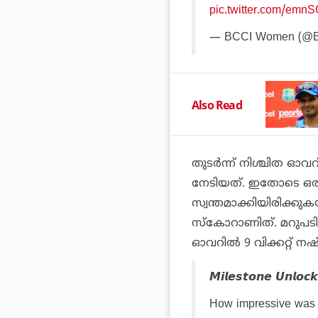
pic.twitter.com/emn
— BCCI Women (@
Also Read
തുടര്‍ന്ന് നിശ്ചിത ഓവറ
നേടിയത്. ഇതോടെ ഒരു തക
സ്വന്തമാക്കിയിരിക്കുക
സ്‌കോറാണിത്. മറുപടി 
ഓവറില്‍ 9 വിക്കറ്റ് നഷ
𝙈𝙞𝙡𝙚𝙨𝙩𝙤𝙣𝙚 𝙐𝙣𝙡𝙤𝙘
How impressive was 