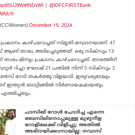
/Fuqs85UJ9W
#INDvWI
|
@IDFCFIRSTBank
IWAIU9
BCCIWomen)
December 19, 2024
ച്ച പ്രകടനം കാഴ്ചവെച്ചത് സ്മൃതി മന്ഥാനയാണ്. 47
്‍സ് ആണ് താരം അടിച്ചെടുത്തത്. ഒരു സിക്‌സും 13
 താരം മിന്നും പ്രകടനം കാഴ്ചവെച്ചത്. താരത്തിന്
 ബാറ്റര്‍ റിച്ചാ ഘോഷ് 21 പന്തില്‍ നിന്ന് 5 സിക്‌സും 3
റണ്‍സ് നേടി തകര്‍ത്തു വിളയാടി. ഇരുവരുടേയും
ാണ് ഇന്ത്യന്‍ ബാറ്റിങ്ങില്‍ നിര്‍ണായകമായതും
 എത്തിച്ചതും.
പാസിങ് റോള്‍ ചോദിച്ച എന്നെ
ബേസിലിനൊപ്പമുള്ള മുഴുനീള
റോളിലേക്ക് വിളിച്ചു; അതില്‍
അഭിനയിക്കാനായില്ല: നവാസ്