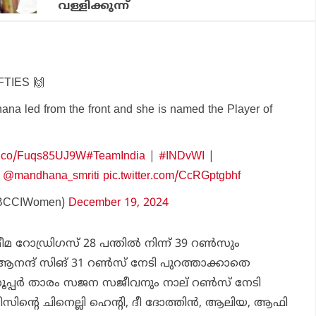
വള്ളിക്കുന്ന്
FIFTIES 🙌
ana led from the front and she is named the Player of
/t.co/Fuqs85UJ9W
#TeamIndia
|
#INDvWI
|
|
@mandhana_smriti
pic.twitter.com/CcRGptgbhf
BCCIWomen)
December 19, 2024
മീമ റോഡ്രിഗസ് 28 പന്തില്‍ നിന്ന് 39 റണ്‍സും
ആനന്ദ് സിങ് 31 റണ്‍സ് നേടി പുറത്താക്കാതെ
സൂപ്പര്‍ താരം സജന സജീവനും നാല് റണ്‍സ് നേടി
്‍ഡീസിന്റെ ചിനെല്ലി ഹെന്റി, ദീ ദോത്തിന്‍, ആലിയ, ആഫി