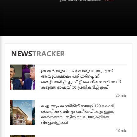
NEWS
TRACKER
ഇറാന്‍ യുദ്ധം കാരണമുള്ള യു.എസ്
ആയുധക്ഷാമം പരിഹരിച്ചെന്ന്
തെറ്റിധാരിപ്പിച്ചു; പീറ്റ് ഹെഗ്‌സെത്തിനോട്
കടുത്ത ഭാഷയില്‍ പ്രതികരിച്ച് ട്രംപ്
26 min
ഐ ആം ഗെയിമിന് ബജറ്റ് 120 കോടി,
ബെത്‌ലഹേമിനും ഖലീഫയ്ക്കും ഇത്ര;
വൈറലായി സിനിമാ പേജുകളിലെ
റിപ്പോര്‍ട്ടുകള്‍
48 min