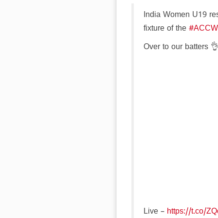
India Women U19 rest
fixture of the
#ACCWo
Over to our batters 
Live –
https://t.co/Z