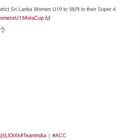
rict Sri Lanka Women U19 to 98/9 in their Super 4
mensU19AsiaCup
🙌
👌
Qq5LIOiXk
#TeamIndia
|
#ACC