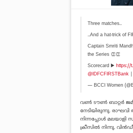
Three matches..
..And a hat-trick of 
Captain Smriti Mandh
the Series 👏👏
Scorecard ▶️
https:/
@IDFCFIRSTBank
— BCCI Women (@
വണ്‍ ടൗണ്‍ ബാറ്റര്‍ ജ
നേടിയിരുന്നു. രാഘവി 
നിന്നപ്പോള്‍ മലയാളി 
ക്രീസില്‍ നിന്നു. വിന