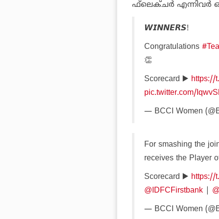
ഫ്‌ലെക്ചര്‍ എന്നിവര്‍ 
𝙒𝙄𝙉𝙉𝙀𝙍𝙎!
Congratulations
#Tea
👏
Scorecard ▶️
https:/
pic.twitter.com/Iqwv
— BCCI Women (@
For smashing the join
receives the Player 
Scorecard ▶️
https:/
@IDFCFirstbank
|
@
— BCCI Women (@