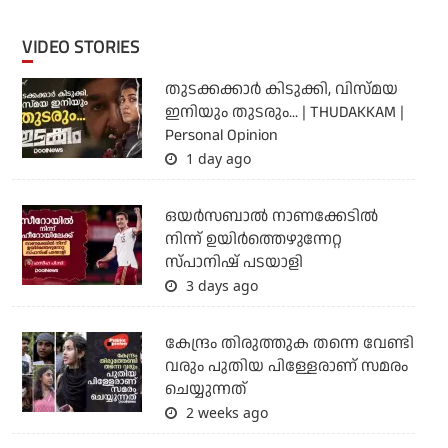
VIDEO STORIES
തുടക്കക്കാര്‍ കിടുക്കി, വിസ്മയ
ഇനിയും തുടരും... | THUDAKKAM |
Personal Opinion
1 day ago
ഒയര്‍സബാൽ നാണക്കേടിൽ
നിന്ന് ഉയിർത്തെഴുന്നേറ്റ
സ്പാനിഷ് പടയാളി
3 days ago
കേന്ദ്രം തിരുത്തുക തന്നെ വേണ്ടി
വരും പുതിയ പിള്ളേരാണ് സമരം
ചെയ്യുന്നത്
2 weeks ago