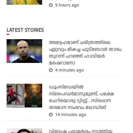
9 hours ago
LATEST STORIES
അദ്ദേഹമാണ് ചരിത്രത്തിലെ
ഏറ്റവും മികച്ച ഫുട്‌ബോള്‍ താരം;
തുറന്ന് പറഞ്ഞ് ഹാവിയര്‍
മഷെറാനോ
4 minutes ago
ഡൂംസ്‌ഡേയില്‍
സ്‌പൈഡര്‍മാനുമുണ്ട്, പക്ഷേ
ചെറിയൊരു ട്വിസ്റ്റ്... സിരപ്പാന
തരമാന സംഭവം ലോഡിങ്
14 minutes ago
വിദ്വേഷ പരാമര്‍ശം നടത്തിയ