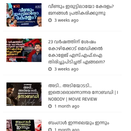
വീണ്ടും ഇരുട്ടിലായോ കേരളം?
ജനങ്ങൾ പ്രതികരിക്കുന്നു
3 weeks ago
23 വർഷത്തിന് ശേഷം
കോഴിക്കോട് മെഡിക്കൽ
കോളേജ് എസ്.എഫ്.ഐ
തിരിച്ചുപിടിച്ചത് എങ്ങനെ?
3 weeks ago
അടി... അടിയോടടി...
ഇതൊരൊന്നൊന്നര നോബഡി | I
NOBODY | MOVIE REVIEW
1 month ago
ബംഗാള്‍ ഇന്നലെയും ഇന്നും
1 month ago