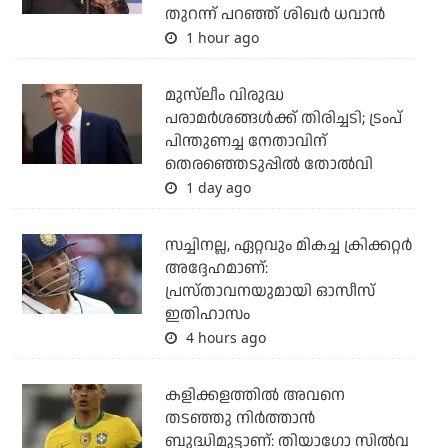
തുറന്ന് പറഞ്ഞ് ശിഖര്‍ ധവാന്‍
1 hour ago
മുസ്‌ലീം വിരുദ്ധ
പരാമര്‍ശങ്ങള്‍ക്ക് തിരിച്ചടി; ട്രംപ്
പിന്തുണച്ച നേതാവിന്
തെരഞ്ഞെടുപ്പില്‍ തോല്‍വി
1 day ago
സച്ചിനല്ല, ഏറ്റവും മികച്ച ക്രിക്കറ്റര്‍
അദ്ദേഹമാണ്:
പ്രസ്താവനയുമായി ഓസീസ്
ഇതിഹാസം
4 hours ago
കളിക്കളത്തില്‍ അവനെ
തടഞ്ഞു നിര്‍ത്താന്‍
ബുദ്ധിമുട്ടാണ്: തിയാഗോ സില്‍വ