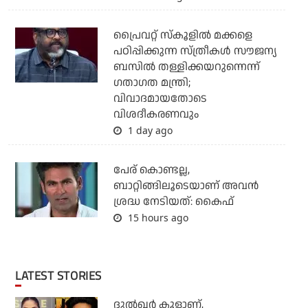
പ്രൈവറ്റ് സ്‌കൂളില്‍ മക്കളെ
പഠിപ്പിക്കുന്ന സ്ത്രീകള്‍ സൗജന്യ
ബസില്‍ തള്ളിക്കയറുന്നെന്ന്
ഗതാഗത മന്ത്രി;
വിവാദമായതോടെ
വിശദീകരണവും
1 day ago
പേര് കൊണ്ടല്ല,
ബാറ്റിങ്ങിലൂടെയാണ് അവൻ
ശ്രദ്ധ നേടിയത്: കൈഫ്
15 hours ago
LATEST STORIES
ദുല്‍ഖര്‍ കൂളാണ്,