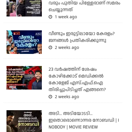
വരും പുതിയ പിള്ളേരാണ് സമരം
ചെയ്യുന്നത്
1 week ago
വീണ്ടും ഇരുട്ടിലായോ കേരളം?
ജനങ്ങൾ പ്രതികരിക്കുന്നു
2 weeks ago
23 വർഷത്തിന് ശേഷം
കോഴിക്കോട് മെഡിക്കൽ
കോളേജ് എസ്.എഫ്.ഐ
തിരിച്ചുപിടിച്ചത് എങ്ങനെ?
2 weeks ago
അടി... അടിയോടടി...
ഇതൊരൊന്നൊന്നര നോബഡി | I
NOBODY | MOVIE REVIEW