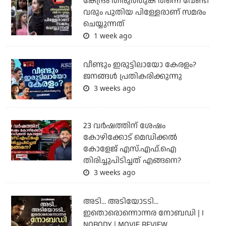
കേന്ദ്രം തിരുത്തുക തന്നെ വേണ്ടി
വരും പുതിയ പിള്ളേരാണ് സമരം
ചെയ്യുന്നത്
1 week ago
വീണ്ടും ഇരുട്ടിലായോ കേരളം?
ജനങ്ങൾ പ്രതികരിക്കുന്നു
3 weeks ago
23 വർഷത്തിന് ശേഷം
കോഴിക്കോട് മെഡിക്കൽ
കോളേജ് എസ്.എഫ്.ഐ
തിരിച്ചുപിടിച്ചത് എങ്ങനെ?
3 weeks ago
അടി... അടിയോടടി...
ഇതൊരൊന്നൊന്നര നോബഡി | I
NOBODY | MOVIE REVIEW