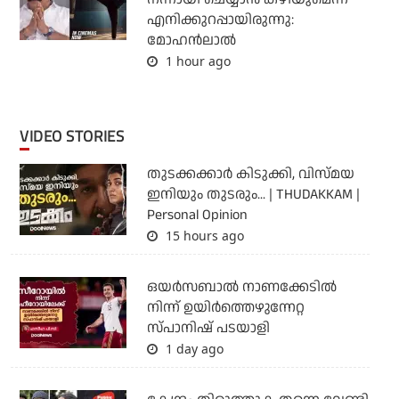
എനിക്കുറപ്പായിരുന്നു:
മോഹന്‍ലാല്‍
1 hour ago
VIDEO STORIES
തുടക്കക്കാര്‍ കിടുക്കി, വിസ്മയ
ഇനിയും തുടരും... | THUDAKKAM |
Personal Opinion
15 hours ago
ഒയര്‍സബാൽ നാണക്കേടിൽ
നിന്ന് ഉയിർത്തെഴുന്നേറ്റ
സ്പാനിഷ് പടയാളി
1 day ago