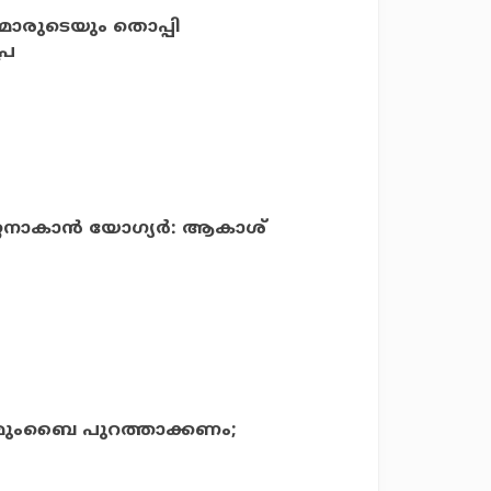
‍മാരുടെയും തൊപ്പി
്ര
്റനാകാന്‍ യോഗ്യര്‍: ആകാശ്
െ മുംബൈ പുറത്താക്കണം;