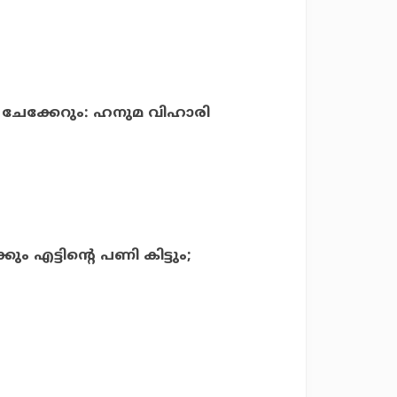
് ചേക്കേറും: ഹനുമ വിഹാരി
കും എട്ടിന്റെ പണി കിട്ടും;