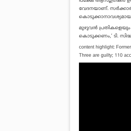
പക്ഷേ ആസൂത്രകര്‍ ഉള്‍
വേദനയാണ്. സര്‍ക്കാര്‍
കൊടുക്കാനാവശ്യമായ 
മുഴുവന്‍ പ്രതികളെയും 
കൊടുക്കണം,’ ടി. സിദ്
content highlight:
Former
Three are guilty; 110 ac