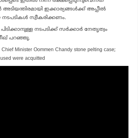
പ്പെടെ ഇതില്‍ നിന്ന് രക്ഷപ്പെടുന്നുവെന്നത്
 അടിയന്തിരമായി ഇക്കാര്യങ്ങള്‍ക്ക് അപ്പീല്‍
നടപടികള്‍ സ്വീകരിക്കണം.
പിടിക്കാനുള്ള നടപടിക്ക് സര്‍ക്കാര്‍ നേതൃത്വം
ധീഖ് പറഞ്ഞു.
 Chief Minister Oommen Chandy stone pelting case;
cused were acquitted