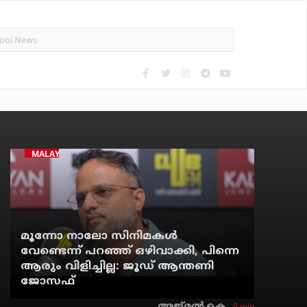
MALAYALAM CINEMA
മൂന്നോ നാലോ സിനിമകൾ
വേണ്ടെന്ന് പറഞ്ഞ് ഒഴിവാക്കി, പിന്നെ
ആരും വിളിച്ചില്ല: ജൂഡ് ആന്തണി
ജോസഫ്
9 min
അജ്മല്‍ കെ