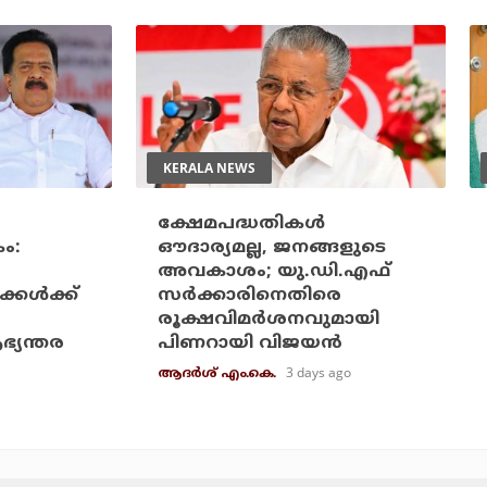
KERALA NEWS
ക്ഷേമപദ്ധതികള്‍
ം:
ഔദാര്യമല്ല, ജനങ്ങളുടെ
അവകാശം; യു.ഡി.എഫ്
കള്‍ക്ക്
സര്‍ക്കാരിനെതിരെ
രൂക്ഷവിമര്‍ശനവുമായി
ഭ്യന്തര
പിണറായി വിജയന്‍
3 days ago
ആദർശ് എം.കെ.