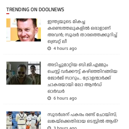
TRENDING ON DOOLNEWS
ഇന്ത്യയുടെ മികച്ച
കണ്ടെത്തലുകളില്‍ ഒരാളാണ്
അവന്‍; സൂപ്പര്‍ താരത്തെക്കുറിച്ച്
ബ്രെറ്റ് ലീ
4 hours ago
അടിച്ചുമാറ്റിയ ബി.ജി.എമ്മും
ചെസ്റ്റ് വര്‍ക്കൗട്ട് കഴിഞ്ഞിറങ്ങിയ
ജോര്‍ജ് സാറും... ട്രോളന്മാര്‍ക്ക്
ചാകരയായി ലോ ആന്‍ഡ്
ഓര്‍ഡര്‍
6 hours ago
സുദര്‍ശന് പകരം രണ്ട് ചോയിസ്;
ലങ്കയ്‌ക്കെതിരായ ടെസ്റ്റില്‍ ആര്?
3 hours ago