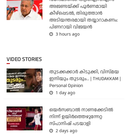
അജണ്ടയ്ക്ക് പൂര്‍ണമായി
കീഴ്‌പ്പെടല്‍, തിരുത്താന്‍
അടിയന്തരമായി തയ്യാറാകണം:
പിണറായി വിജയന്‍
3 hours ago
VIDEO STORIES
തുടക്കക്കാര്‍ കിടുക്കി, വിസ്മയ
ഇനിയും തുടരും... | THUDAKKAM |
Personal Opinion
1 day ago
ഒയര്‍സബാൽ നാണക്കേടിൽ
നിന്ന് ഉയിർത്തെഴുന്നേറ്റ
സ്പാനിഷ് പടയാളി
2 days ago