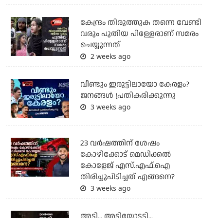
കേന്ദ്രം തിരുത്തുക തന്നെ വേണ്ടി
വരും പുതിയ പിള്ളേരാണ് സമരം
ചെയ്യുന്നത്
2 weeks ago
വീണ്ടും ഇരുട്ടിലായോ കേരളം?
ജനങ്ങൾ പ്രതികരിക്കുന്നു
3 weeks ago
23 വർഷത്തിന് ശേഷം
കോഴിക്കോട് മെഡിക്കൽ
കോളേജ് എസ്.എഫ്.ഐ
തിരിച്ചുപിടിച്ചത് എങ്ങനെ?
3 weeks ago
അടി... അടിയോടടി...