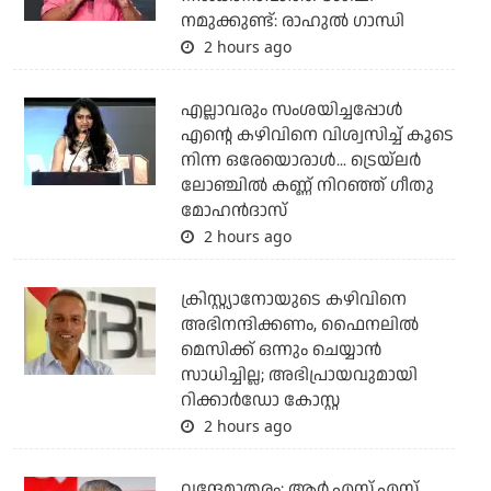
നമുക്കുണ്ട്: രാഹുല്‍ ഗാന്ധി
2 hours ago
എല്ലാവരും സംശയിച്ചപ്പോള്‍
എന്റെ കഴിവിനെ വിശ്വസിച്ച് കൂടെ
നിന്ന ഒരേയൊരാള്‍... ട്രെയ്‌ലര്‍
ലോഞ്ചില്‍ കണ്ണ് നിറഞ്ഞ് ഗീതു
മോഹന്‍ദാസ്
2 hours ago
ക്രിസ്റ്റ്യാനോയുടെ കഴിവിനെ
അഭിനന്ദിക്കണം, ഫൈനലില്‍
മെസിക്ക് ഒന്നും ചെയ്യാന്‍
സാധിച്ചില്ല; അഭിപ്രായവുമായി
റിക്കാര്‍ഡോ കോസ്റ്റ
2 hours ago
വന്ദേമാതരം: ആര്‍.എസ്.എസ്