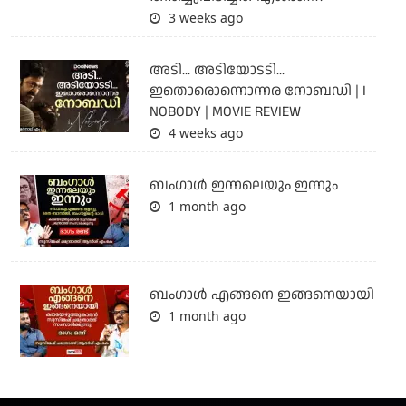
3 weeks ago
അടി... അടിയോടടി...
ഇതൊരൊന്നൊന്നര നോബഡി | I
NOBODY | MOVIE REVIEW
4 weeks ago
ബംഗാള്‍ ഇന്നലെയും ഇന്നും
1 month ago
ബം​ഗാൾ എങ്ങനെ ഇങ്ങനെയായി
1 month ago