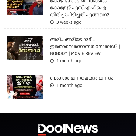
കോഴിക്കോട് മെഡിക്കൽ
കോളേജ് എസ്.എഫ്.ഐ
തിരിച്ചുപിടിച്ചത് എങ്ങനെ?
3 weeks ago
അടി... അടിയോടടി...
ഇതൊരൊന്നൊന്നര നോബഡി | I
NOBODY | MOVIE REVIEW
1 month ago
ബംഗാള്‍ ഇന്നലെയും ഇന്നും
1 month ago