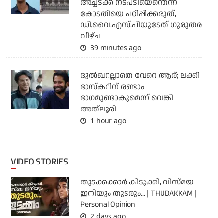
അച്ചടക്ക നടപടിയെന്തെന്ന്
കോടതിയെ പഠിപ്പിക്കരുത്,
ഡി.വൈ.എസ്.പിയുടേത് ഗുരുതര
വീഴ്ച
39 minutes ago
ദുല്‍ഖറല്ലാതെ വേറെ ആര്; ലക്കി
ഭാസ്‌കറിന് രണ്ടാം
ഭാഗമുണ്ടാകുമെന്ന് വെങ്കി
അത്‌ലൂരി
1 hour ago
VIDEO STORIES
തുടക്കക്കാര്‍ കിടുക്കി, വിസ്മയ
ഇനിയും തുടരും... | THUDAKKAM |
Personal Opinion
2 days ago