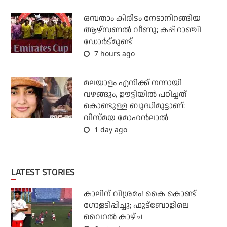
ഒമ്പതാം കിരീടം നേടാനിറങ്ങിയ
ആഴ്സണല്‍ വീണു; കപ്പ് റാഞ്ചി
ഡോര്‍ട്മുണ്ട്
7 hours ago
മലയാളം എനിക്ക് നന്നായി
വഴങ്ങും, ഊട്ടിയില്‍ പഠിച്ചത്
കൊണ്ടുള്ള ബുദ്ധിമുട്ടാണ്:
വിസ്മയ മോഹന്‍ലാല്‍
1 day ago
LATEST STORIES
കാലിന് വിശ്രമം! കൈ കൊണ്ട്
ഗോളടിപ്പിച്ചു; ഫുട്‌ബോളിലെ
വൈറല്‍ കാഴ്ച