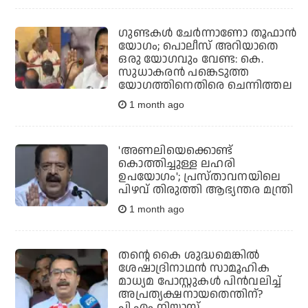
ഗുണ്ടകള്‍ ചേര്‍ന്നാണോ തൂഫാന്‍
യോഗം; പൊലീസ് അറിയാതെ
ഒരു യോഗവും വേണ്ട: കെ.
സുധാകരന്‍ പങ്കെടുത്ത
യോഗത്തിനെതിരെ ചെന്നിത്തല
1 month ago
'അണലിയെക്കൊണ്ട്
കൊത്തിച്ചുള്ള ലഹരി
ഉപയോഗം'; പ്രസ്താവനയിലെ
പിഴവ് തിരുത്തി ആഭ്യന്തര മന്ത്രി
1 month ago
തന്റെ കൈ ശുദ്ധമെങ്കില്‍
ശേഷാദ്രിനാഥന്‍ സാമൂഹിക
മാധ്യമ പോസ്റ്റുകള്‍ പിന്‍വലിച്ച്
അപ്രത്യക്ഷനായതെന്തിന്?
പി.എം നിയാസ്