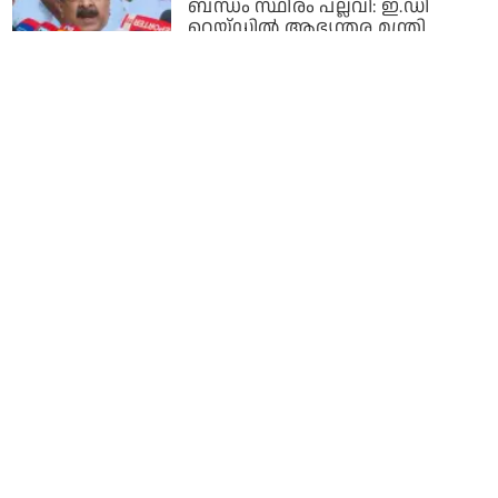
ബന്ധം സ്ഥിരം പല്ലവി: ഇ.ഡി
റെയ്ഡില്‍ ആഭ്യന്തര മന്ത്രി
2 months ago
അച്ചടക്കം പാലിച്ചിട്ടും അവഗണന;
മന്ത്രിസഭയില്‍ ചേരില്ല: അതൃപ്തി
പ്രകടിപ്പിച്ച് ചെന്നിത്തല
2 months ago
നാളെയാണ് നാളെയാണ്....
മുഖ്യമന്ത്രി പ്രഖ്യാപനം നാളെയാണ്;
വിവരമറിയിച്ച് ജയറാം രമേശ്
2 months ago
നാഗ്പൂരിലെ നിര്‍ദേശം സ്വീകരിച്ച്
പ്രവര്‍ത്തിക്കുന്ന പാര്‍ട്ടിയല്ല