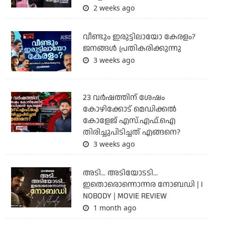
2 weeks ago
വീണ്ടും ഇരുട്ടിലായോ കേരളം?
ജനങ്ങൾ പ്രതികരിക്കുന്നു
3 weeks ago
23 വർഷത്തിന് ശേഷം
കോഴിക്കോട് മെഡിക്കൽ
കോളേജ് എസ്.എഫ്.ഐ
തിരിച്ചുപിടിച്ചത് എങ്ങനെ?
3 weeks ago
അടി... അടിയോടടി...
ഇതൊരൊന്നൊന്നര നോബഡി | I
NOBODY | MOVIE REVIEW
1 month ago