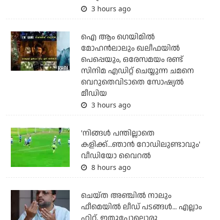
3 hours ago
ഐ ആം ഗെയിമില്‍
മോഹന്‍ലാലും ഖലീഫയില്‍
പെപ്പെയും, ഒരേസമയം രണ്ട്
സിനിമ എഡിറ്റ് ചെയ്യുന്ന ചമനെ
വെറുതെവിടാതെ സോഷ്യല്‍
മീഡിയ
3 hours ago
'നിങ്ങള്‍ പന്തില്ലാതെ
കളിക്ക്...ഞാന്‍ റോഡിലുണ്ടാവും'
വീഡിയോ വൈറല്‍
8 hours ago
ചെയ്ത അഞ്ചില്‍ നാലും
ഫീമെയില്‍ ലീഡ് പടങ്ങള്‍... എല്ലാം
ഹിറ്റ്, ഇതുപോലൊരു