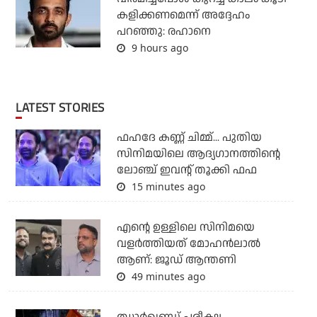
കളിക്കണമെന്ന് അദ്ദേഹം
പറഞ്ഞു: രഹാനെ
9 hours ago
LATEST STORIES
ഫഹദേ കണ്ണ് ചിമ്മ്... പുതിയ
സിനിമയിലെ ആദ്യഗാനത്തിന്റെ
ലോഞ്ച് ഇവന്റ് തൂക്കി ഫഫ
15 minutes ago
എന്റെ ഉള്ളിലെ സിനിമയെ
വളർത്തിയത് മോഹൻലാൽ
ആണ്: ജൂഡ് ആന്തണി
49 minutes ago