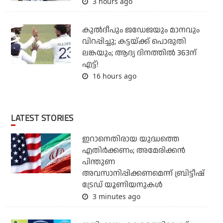
3 hours ago
കുല്‍ദീപും ജഡേജയും മാനവും
വിറപ്പിച്ചു; കട്ടയ്ക്ക് പൊരുതി
ലങ്കയും; ആദ്യ ദിനത്തില്‍ 363ന്
എട്ട്!
16 hours ago
LATEST STORIES
ഇറാനെതിരായ യുദ്ധത്തെ
എതിര്‍ക്കണം; അമേരിക്കന്‍
പിന്തുണ
അവസാനിപ്പിക്കണമെന്ന് ബ്രിട്ടീഷ്
ട്രേഡ് യൂണിയനുകള്‍
3 minutes ago