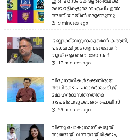
ഇതിഹാസം കേരളത്തിലേക്ക്;
മലയാളികളുടെ 'ഐ.പി.എല്‍'
അണിയറയില്‍ ഒരുങ്ങുന്നു
9 minutes ago
‘ബ്ലോക്ക്ബസ്റ്ററാകുമെന്ന് കരുതി,
പക്ഷേ ചിത്രം ആവറേജായി’:
ജൂഡ് ആന്തണി ജോസഫ്
17 minutes ago
വിദ്യാര്‍ത്ഥികള്‍ക്കെതിരായ
അധിക്ഷേപ പരാമര്‍ശം; ടി.ജി
മോഹന്‍ദാസിനെതിരെ
നടപടിയെടുക്കാതെ പൊലീസ്
59 minutes ago
വീണു പോകുമെന്ന് കരുതി
താങ്ങായി വന്നതായിരിക്കും,