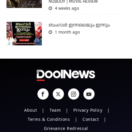
NOBODY | MOVIE REVIEW
4 weeks ago
ബംഗാള്‍ ഇന്നലെയും ഇന്നും
1 month ago
About
Team
Privacy Policy
Terms & Conditions
Contact
Grievance Redressal