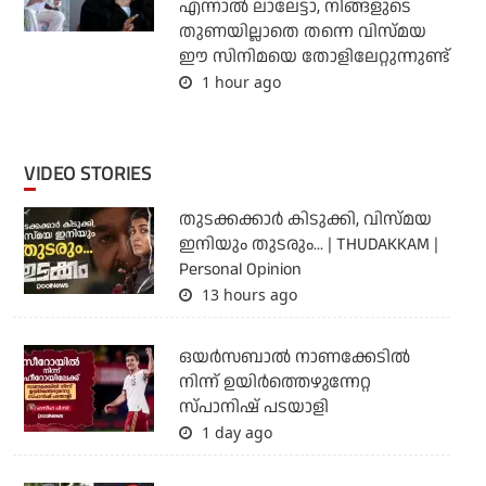
എന്നാല്‍ ലാലേട്ടാ, നിങ്ങളുടെ
തുണയില്ലാതെ തന്നെ വിസ്മയ
ഈ സിനിമയെ തോളിലേറ്റുന്നുണ്ട്
1 hour ago
VIDEO STORIES
തുടക്കക്കാര്‍ കിടുക്കി, വിസ്മയ
ഇനിയും തുടരും... | THUDAKKAM |
Personal Opinion
13 hours ago
ഒയര്‍സബാൽ നാണക്കേടിൽ
നിന്ന് ഉയിർത്തെഴുന്നേറ്റ
സ്പാനിഷ് പടയാളി
1 day ago