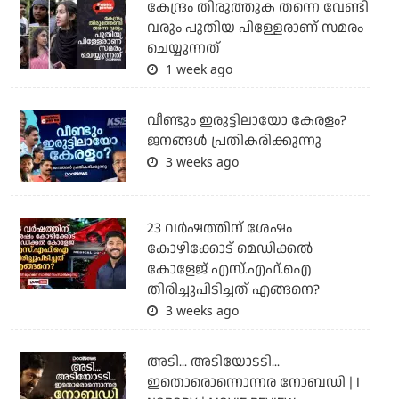
കേന്ദ്രം തിരുത്തുക തന്നെ വേണ്ടി
വരും പുതിയ പിള്ളേരാണ് സമരം
ചെയ്യുന്നത്
1 week ago
വീണ്ടും ഇരുട്ടിലായോ കേരളം?
ജനങ്ങൾ പ്രതികരിക്കുന്നു
3 weeks ago
23 വർഷത്തിന് ശേഷം
കോഴിക്കോട് മെഡിക്കൽ
കോളേജ് എസ്.എഫ്.ഐ
തിരിച്ചുപിടിച്ചത് എങ്ങനെ?
3 weeks ago
അടി... അടിയോടടി...
ഇതൊരൊന്നൊന്നര നോബഡി | I