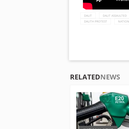
DALIT
DALIT ASSAULTED
DALITH PROTEST
NATION
RELATED
NEWS