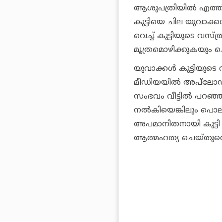
ആശുപത്രിയിൽ എത്തിച്ച
കുട്ടിയെ ചില യുവാക്കൾ
വെച്ച് കുട്ടിയുടെ വസ്
മൂത്രമൊഴിക്കുകയും ചെ
യുവാക്കൾ കുട്ടിയു
മീഡിയയിൽ അപ്‌ലോഡ് ച
സംഭവം വീട്ടിൽ പറഞ
നൽകിയെങ്കിലും പൊലീസ്
അപമാനിതനായി കുട്ടി 
ആത്മഹത്യ ചെയ്തുവെന്