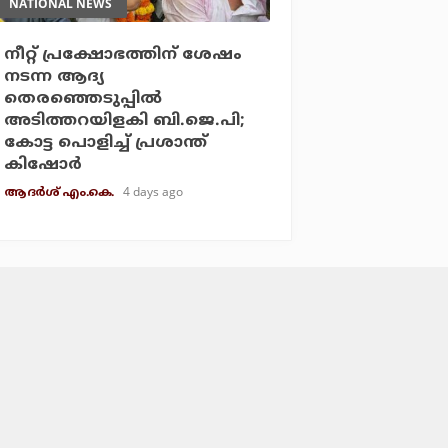
NATIONAL NEWS
നീറ്റ് പ്രക്ഷോഭത്തിന് ശേഷം
നടന്ന ആദ്യ
തെരഞ്ഞെടുപ്പില്‍
അടിത്തറയിളകി ബി.ജെ.പി;
കോട്ട പൊളിച്ച് പ്രശാന്ത്
കിഷോര്‍
4 days ago
ആദർശ് എം.കെ.