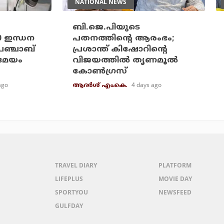
NATIONAL NEWS
ബി.ജെ.പിയുടെ
20 ഇന്ധന
പതനത്തിന്റെ ആരംഭം;
പഞ്ചാബ്
പ്രശാന്ത് കിഷോറിന്റെ
രമേയം
വിജയത്തില്‍ തൃണമൂല്‍
കോണ്‍ഗ്രസ്
ago
4 days ago
ആദർശ് എം.കെ.
TRAVEL DIARY
PLATFORM
LIFEPLUS
MOVIE DAY
SPORTYOU
NEWSFEED
GULFDAY