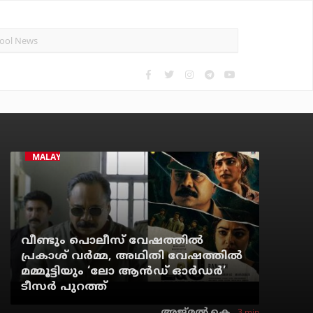
MALAYALAM CINEMA
വീണ്ടും പൊലീസ് വേഷത്തിൽ
പ്രകാശ് വർമ്മ, അഥിതി വേഷത്തിൽ
മമ്മൂട്ടിയും ‘ലോ ആൻഡ് ഓർഡർ’
ടീസർ പുറത്ത്
3 min
അജ്മല്‍ കെ