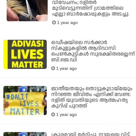
വിവേചനം; ദളിതര്‍
മുടിവെട്ടുന്നതിന് ഗ്രാമത്തിലെ
എല്ലാ ബാര്‍ഷോപ്പുകളും അടച്ചു
1 year ago
ഒഡീഷയിലെ സർക്കാർ
സ്‌കൂളുകളിൽ ആദിവാസി
പെൺകുട്ടികൾ സുരക്ഷിതരല്ലെന്ന്
ബി.ജെ.ഡി
1 year ago
ജാതീയതയും തൊട്ടുകൂടായ്മയും
നിറഞ്ഞ ജീവിതം എനിക്ക് വേണ്ട:
ദളിത് യുവതിയുടെ ആത്മഹത്യ
കുറിപ്പ് പുറത്ത്
1 year ago
ക്രൂരമായി മർദിച്ചു, നായയെ വിട്ട്