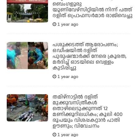
ബെംഗളൂരു
യൂണിവേഴ്‌സിറ്റിയില്‍ നിന്ന് പത്ത്
ദളിത് പ്രൊഫസര്‍മാര്‍ രാജിവെച്ചു
1 year ago
പശുക്കടത്ത് ആരോപണം;
ഒഡീഷയിൽ ദളിത്
പുരുഷന്മാർക്ക് നേരെ ക്രൂരത,
മർദിച്ച് ഓടയിലെ വെള്ളം
കുടിപ്പിച്ചു
1 year ago
തമിഴ്നാട്ടില്‍ ദളിത്
മുക്കുവസ്ത്രീകള്‍
തൊഴിലെടുക്കുന്നത് 12
മണിക്കൂറിലധികം; കൂലി 400
രൂപയും വിശപ്പകറ്റാന്‍ പാതി
ഊണും; വിവേചനം
1 year ago