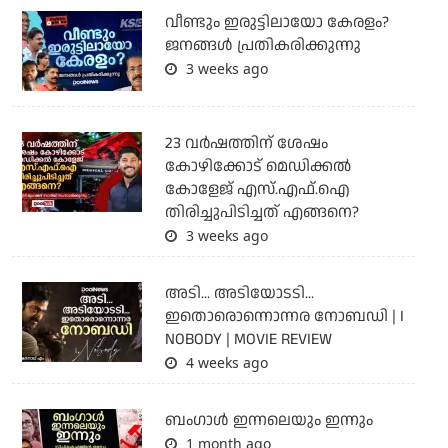
വീണ്ടും ഇരുട്ടിലായോ കേരളം?
ജനങ്ങൾ പ്രതികരിക്കുന്നു
3 weeks ago
23 വർഷത്തിന് ശേഷം
കോഴിക്കോട് മെഡിക്കൽ
കോളേജ് എസ്.എഫ്.ഐ
തിരിച്ചുപിടിച്ചത് എങ്ങനെ?
3 weeks ago
അടി... അടിയോടടി...
ഇതൊരൊന്നൊന്നര നോബഡി | I
NOBODY | MOVIE REVIEW
4 weeks ago
ബംഗാള്‍ ഇന്നലെയും ഇന്നും
1 month ago