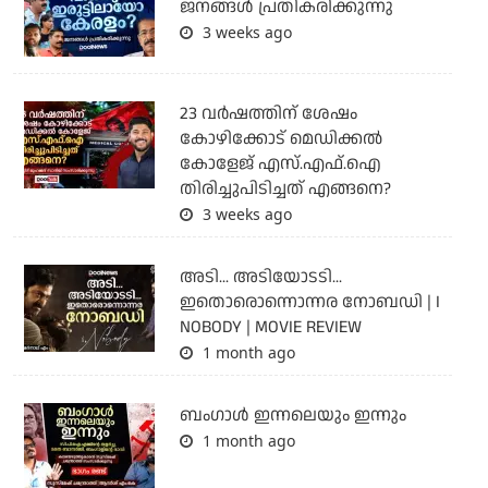
ജനങ്ങൾ പ്രതികരിക്കുന്നു
3 weeks ago
23 വർഷത്തിന് ശേഷം
കോഴിക്കോട് മെഡിക്കൽ
കോളേജ് എസ്.എഫ്.ഐ
തിരിച്ചുപിടിച്ചത് എങ്ങനെ?
3 weeks ago
അടി... അടിയോടടി...
ഇതൊരൊന്നൊന്നര നോബഡി | I
NOBODY | MOVIE REVIEW
1 month ago
ബംഗാള്‍ ഇന്നലെയും ഇന്നും
1 month ago