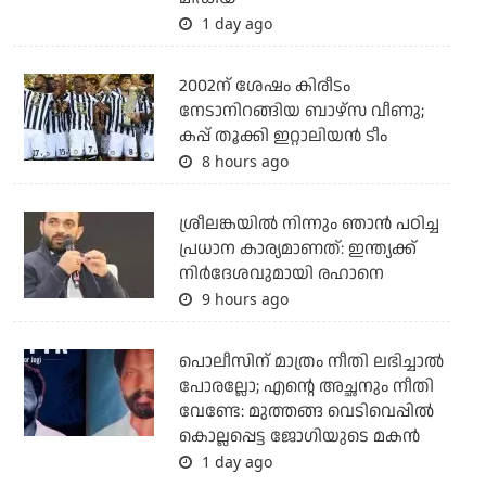
1 day ago
2002ന് ശേഷം കിരീടം
നേടാനിറങ്ങിയ ബാഴ്സ വീണു;
കപ്പ് തൂക്കി ഇറ്റാലിയൻ ടീം
8 hours ago
ശ്രീലങ്കയില്‍ നിന്നും ഞാന്‍ പഠിച്ച
പ്രധാന കാര്യമാണത്: ഇന്ത്യക്ക്
നിര്‍ദേശവുമായി രഹാനെ
9 hours ago
പൊലീസിന് മാത്രം നീതി ലഭിച്ചാല്‍
പോരല്ലോ; എന്റെ അച്ഛനും നീതി
വേണ്ടേ: മുത്തങ്ങ വെടിവെപ്പില്‍
കൊല്ലപ്പെട്ട ജോഗിയുടെ മകന്‍
1 day ago