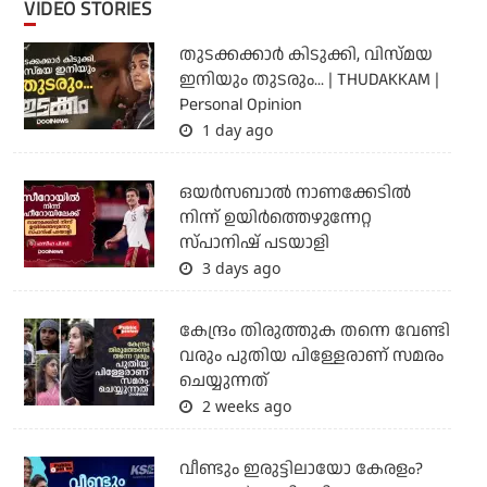
VIDEO STORIES
തുടക്കക്കാര്‍ കിടുക്കി, വിസ്മയ
ഇനിയും തുടരും... | THUDAKKAM |
Personal Opinion
1 day ago
ഒയര്‍സബാൽ നാണക്കേടിൽ
നിന്ന് ഉയിർത്തെഴുന്നേറ്റ
സ്പാനിഷ് പടയാളി
3 days ago
കേന്ദ്രം തിരുത്തുക തന്നെ വേണ്ടി
വരും പുതിയ പിള്ളേരാണ് സമരം
ചെയ്യുന്നത്
2 weeks ago
വീണ്ടും ഇരുട്ടിലായോ കേരളം?