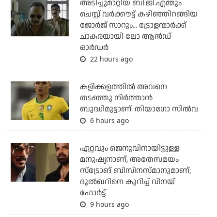
അടിച്ചുമാറ്റിയ ബി.ജി.എമ്മും
ചെസ്റ്റ് വര്‍ക്കൗട്ട് കഴിഞ്ഞിറങ്ങിയ
ജോര്‍ജ് സാറും... ട്രോളന്മാര്‍ക്ക്
ചാകരയായി ലോ ആന്‍ഡ്
ഓര്‍ഡര്‍
22 hours ago
കളിക്കളത്തില്‍ അവനെ
തടഞ്ഞു നിര്‍ത്താന്‍
ബുദ്ധിമുട്ടാണ്: തിയാഗോ സില്‍വ
6 hours ago
ഏറ്റവും ജെനുവിനായിട്ടുള്ള
മനുഷ്യനാണ്, അതേസമയം
സ്‌ട്രോങ് ബിസിനസ്മാനുമാണ്;
ദുല്‍ഖറിനെ കുറിച്ച് വിനയ്
ഫോര്‍ട്ട്
9 hours ago