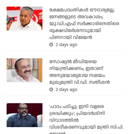
ക്ഷേമപദ്ധതികള്‍ ഔദാര്യമല്ല,
ജനങ്ങളുടെ അവകാശം;
യു.ഡി.എഫ് സര്‍ക്കാരിനെതിരെ
രൂക്ഷവിമര്‍ശനവുമായി
പിണറായി വിജയന്‍
2 days ago
സോഷ്യല്‍ മീഡിയയെ
നിയന്ത്രിക്കണം, ഇതാണ്
അനുയോജ്യമായ സമയം:
മുഖ്യമന്ത്രി വി.ഡി. സതീശന്‍
2 days ago
'പാഠം പഠിച്ചു, ഇനി വളരെ
ശ്രദ്ധിക്കും'; പ്രിയദര്‍ശിനി
വിവാദത്തില്‍
വിശദീകരണവുമായി മന്ത്രി സി.പി.