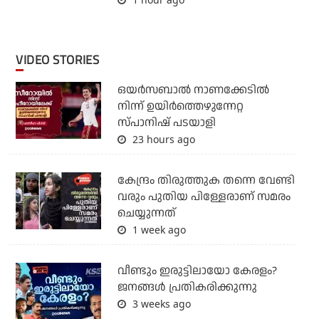
VIDEO STORIES
ഒയര്‍സബാൽ നാണക്കേടിൽ
നിന്ന് ഉയിർത്തെഴുന്നേറ്റ
സ്പാനിഷ് പടയാളി
23 hours ago
കേന്ദ്രം തിരുത്തുക തന്നെ വേണ്ടി
വരും പുതിയ പിള്ളേരാണ് സമരം
ചെയ്യുന്നത്
1 week ago
വീണ്ടും ഇരുട്ടിലായോ കേരളം?
ജനങ്ങൾ പ്രതികരിക്കുന്നു
3 weeks ago