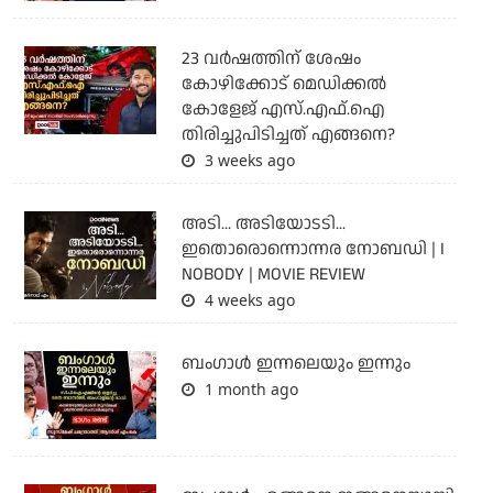
23 വർഷത്തിന് ശേഷം
കോഴിക്കോട് മെഡിക്കൽ
കോളേജ് എസ്.എഫ്.ഐ
തിരിച്ചുപിടിച്ചത് എങ്ങനെ?
3 weeks ago
അടി... അടിയോടടി...
ഇതൊരൊന്നൊന്നര നോബഡി | I
NOBODY | MOVIE REVIEW
4 weeks ago
ബംഗാള്‍ ഇന്നലെയും ഇന്നും
1 month ago