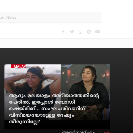
MALAYALAM CINEMA
ആദ്യം മലയാളം അറിയാത്തതിന്റെ
പേരില്‍, ഇപ്പോള്‍ ബോഡി
ഷെയ്മിങ്... സംഘപരിവാറിന്
വിസ്മയയോടുള്ള ദേഷ്യം
തീരുന്നില്ലേ?
11 min
അമര്‍നാഥ് എം.