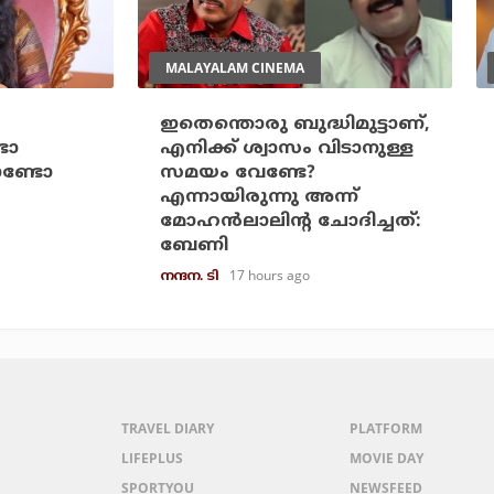
MALAYALAM CINEMA
ഇതെന്തൊരു ബുദ്ധിമുട്ടാണ്,
ടോ
എനിക്ക് ശ്വാസം വിടാനുള്ള
ണ്ടോ
സമയം വേണ്ടേ?
എന്നായിരുന്നു അന്ന്
മോഹൻലാലിന്റ ചോദിച്ചത്:
ബേണി
17 hours ago
നന്ദന. ടി
TRAVEL DIARY
PLATFORM
LIFEPLUS
MOVIE DAY
SPORTYOU
NEWSFEED