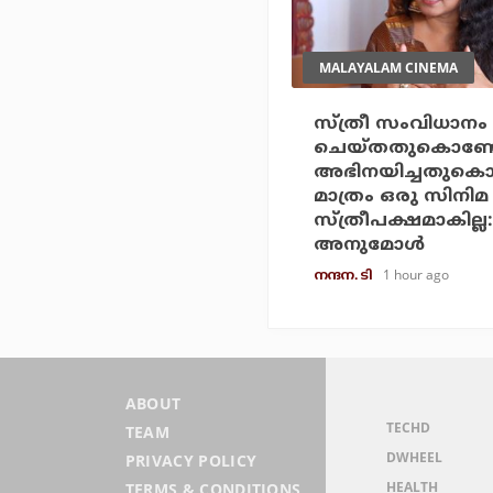
MALAYALAM CINEMA
സ്ത്രീ സംവിധാനം
ചെയ്തതുകൊണ്
അഭിനയിച്ചതുകൊ
മാത്രം ഒരു സിനിമ
സ്ത്രീപക്ഷമാകില്ല:
അനുമോൾ
1 hour ago
നന്ദന. ടി
ABOUT
TECHD
TEAM
DWHEEL
PRIVACY POLICY
HEALTH
TERMS & CONDITIONS