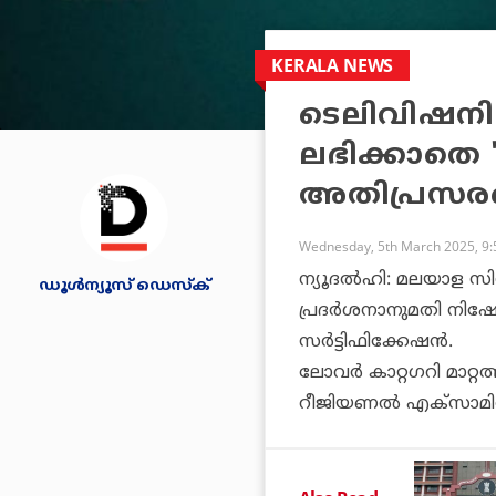
KERALA NEWS
ടെലിവിഷനില
ലഭിക്കാതെ '
അതിപ്രസരമ
Wednesday, 5th March 2025, 9
ന്യൂദല്‍ഹി: മലയാള സി
ഡൂള്‍ന്യൂസ് ഡെസ്‌ക്
പ്രദര്‍ശനാനുമതി നിഷേധ
സര്‍ട്ടിഫിക്കേഷന്‍.
ലോവര്‍ കാറ്റഗറി മാറ്
റീജിയണല്‍ എക്‌സാമിനേ