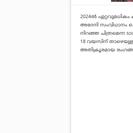
2024ല്‍ ഏറ്റവുമധികം
അദേനി സംവിധാനം ചെയ
നിറഞ്ഞ ചിത്രമെന്ന ട
18 വയസിന് താഴെയുള്ളവ
അതിക്രൂരമായ രംഗങ്ങള