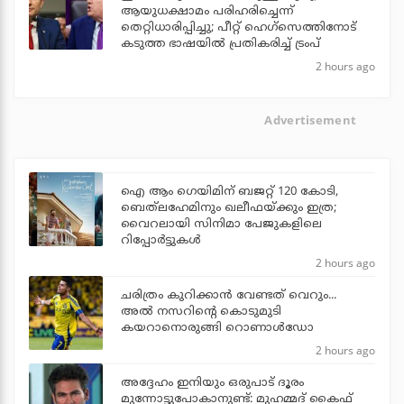
ആയുധക്ഷാമം പരിഹരിച്ചെന്ന്
തെറ്റിധാരിപ്പിച്ചു; പീറ്റ് ഹെഗ്‌സെത്തിനോട്
കടുത്ത ഭാഷയില്‍ പ്രതികരിച്ച് ട്രംപ്
2 hours ago
Advertisement
ഐ ആം ഗെയിമിന് ബജറ്റ് 120 കോടി,
ബെത്‌ലഹേമിനും ഖലീഫയ്ക്കും ഇത്ര;
വൈറലായി സിനിമാ പേജുകളിലെ
റിപ്പോര്‍ട്ടുകള്‍
2 hours ago
ചരിത്രം കുറിക്കാന്‍ വേണ്ടത് വെറും...
അല്‍ നസറിന്റെ കൊടുമുടി
കയറാനൊരുങ്ങി റൊണാള്‍ഡോ
2 hours ago
അദ്ദേഹം ഇനിയും ഒരുപാട് ദൂരം
മുന്നോട്ടുപോകാനുണ്ട്: മുഹമ്മദ് കൈഫ്