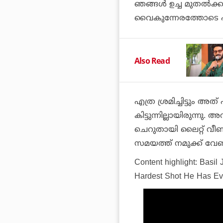
ഞങ്ങള്‍ ഉച്ച മുതല്‍ക്
വൈകുന്നേരത്തോടെ ഷൂട്
Also Read
എത്ര ശ്രമിച്ചിട്ടും അത്
കിട്ടുന്നില്ലായിരുന
ചെറുതായി ലൈറ്റ് വീ
സമയത്ത് നമുക്ക് വേണ്
Content highlight: Basi
Hardest Shot He Has E