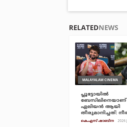
RELATED
NEWS
MALAYALAM CINEMA
പ്ലൂട്ടോയിൽ
ബേസിലിനെയാണ് 
ഏലിയൻ ആയി
തീരുമാനിച്ചത്: നീ
2026 
കെ.എസ് ഷാബിന