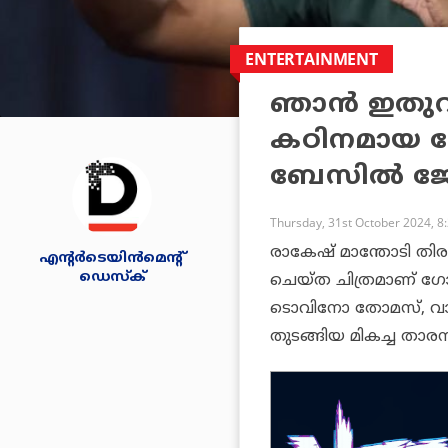
ENTERTAINMENT
ഞാന്‍ ഇതുവ
കഠിനമായ ഷ
ബേസില്‍ 
Thursday, 31st October 2024, 8
രാകേഷ് മാന്തോടി ത
എന്റര്‍ടെയിന്‍മെന്റ്
ഡെസ്‌ക്
ചെയ്ത ചിത്രമാണ് ഗോദ
ടൊവിനോ തോമസ്, വാമിഖ
തുടങ്ങിയ മികച്ച താരനി