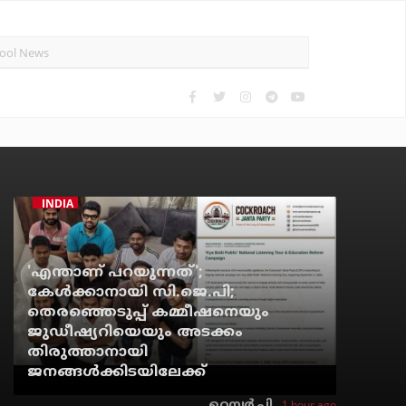
INDIA
'എന്താണ് പറയുന്നത്';
കേള്‍ക്കാനായി സി.ജെ.പി;
തെരഞ്ഞെടുപ്പ് കമ്മീഷനെയും
ജുഡീഷ്യറിയെയും അടക്കം
തിരുത്താനായി
ജനങ്ങള്‍ക്കിടയിലേക്ക്
1 hour ago
റെന്വര്‍ പി