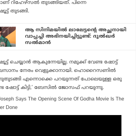
കാണ് റിഹേഴ്‌സല്‍ തുടങ്ങിയത്. പിന്നെ
ട് തുടങ്ങി.
ആ സിനിമയില്‍ ലാലേട്ടന്റെ അച്ഛനായി
വാപ്പച്ചി അഭിനയിച്ചിട്ടുണ്ട്: ദുല്‍ഖര്‍
സല്‍മാന്‍
 ഷൂട്ട് ചെയ്യാന്‍ ആകുന്നേയില്ല. നമുക്ക് വേണ്ട ഷോട്ട്
്നു. അവസാനം നേരം വെളുക്കാനായി. ഹൊറൈസണില്‍
ണുതുടങ്ങി എന്നൊക്കെ പറയുന്നത് പോലെയുള്ള ഒരു
ട ഷോട്ട് കിട്ടി,’ ബേസില്‍ ജോസഫ് പറയുന്നു.
l Joseph Says The Opening Scene Of Godha Movie Is The
ver Done