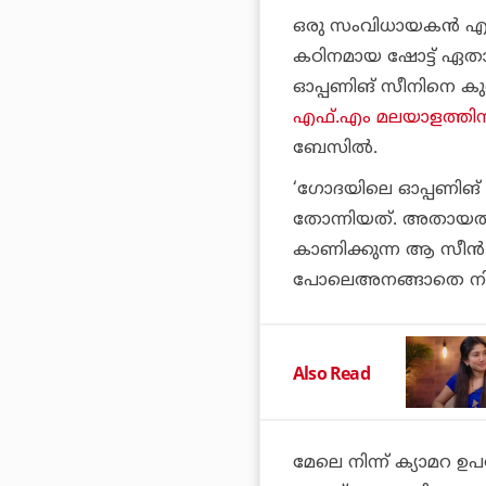
ഒരു സംവിധായകന്‍ എന
കഠിനമായ ഷോട്ട് ഏതാ
ഓപ്പണിങ് സീനിനെ ക
എഫ്.എം മലയാളത്തിന്
ബേസില്‍.
‘ഗോദയിലെ ഓപ്പണിങ് ഷ
തോന്നിയത്. അതായത്
കാണിക്കുന്ന ആ സീന്‍.
പോലെഅനങ്ങാതെ നില്‍
Also Read
മേലെ നിന്ന് ക്യാമറ ഉപ