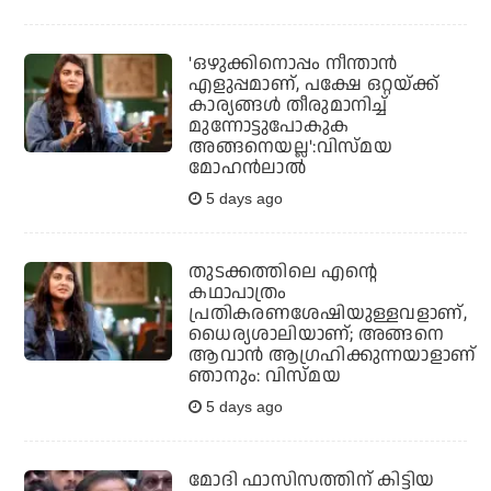
'ഒഴുക്കിനൊപ്പം നീന്താന്‍
എളുപ്പമാണ്, പക്ഷേ ഒറ്റയ്ക്ക്
കാര്യങ്ങള്‍ തീരുമാനിച്ച്
മുന്നോട്ടുപോകുക
അങ്ങനെയല്ല':വിസ്മയ
മോഹന്‍ലാല്‍
5 days ago
തുടക്കത്തിലെ എന്റെ
കഥാപാത്രം
പ്രതികരണശേഷിയുള്ളവളാണ്,
ധൈര്യശാലിയാണ്; അങ്ങനെ
ആവാന്‍ ആഗ്രഹിക്കുന്നയാളാണ്
ഞാനും: വിസ്മയ
5 days ago
മോദി ഫാസിസത്തിന് കിട്ടിയ