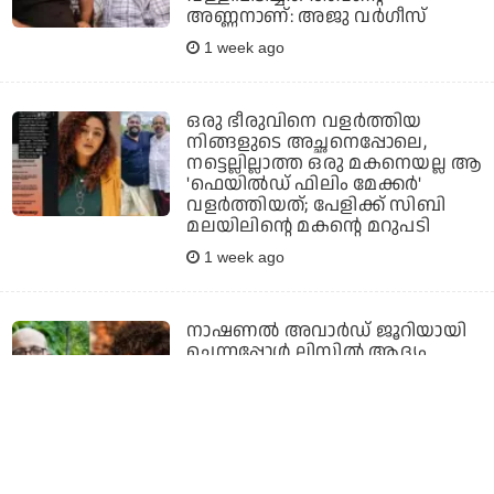
അണ്ണനാണ്: അജു വര്‍ഗീസ്
1 week ago
ഒരു ഭീരുവിനെ വളര്‍ത്തിയ
നിങ്ങളുടെ അച്ഛനെപ്പോലെ,
നട്ടെല്ലില്ലാത്ത ഒരു മകനെയല്ല ആ
'ഫെയില്‍ഡ് ഫിലിം മേക്കര്‍'
വളര്‍ത്തിയത്; പേളിക്ക് സിബി
മലയിലിന്റെ മകന്റെ മറുപടി
1 week ago
നാഷണല്‍ അവാര്‍ഡ് ജൂറിയായി
ചെന്നപ്പോള്‍ ലിസ്റ്റില്‍ ആദ്യം
നോക്കിയത് നന്‍പകല്‍ നേരത്ത്
മയക്കം ഉണ്ടോ എന്നാണ്: എം.ബി
പദ്മകുമാര്‍
1 week ago